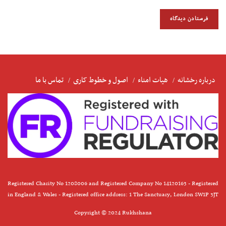
درباره رخشانه
هیات امناء
اصول و خطوط کاری
تماس با ما
Registered Charity No 1208006 and Registered Company No 14120163 - Registered
in England & Wales - Registered office address: 1 The Sanctuary, London SW1P 3JT
Copyright © 2024 Rukhshana