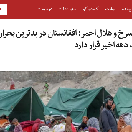
رونده
روایت
گفت‌و‎گو
ستون‌ها
درباره
H
 و هلال احمر: افغانستان در بدترین بحرا
هه اخیر قرار دارد