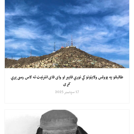
طالبانو په یوولس ولایتونو کې نوري فایبر او وای فای انټرنېټ ته لاس رسی پرې
کړی
17 سپتمبر 2025