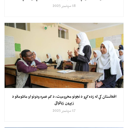
18 سپتمبر 2025
افغانستان کې له زده کړو د نجونو محرومیت، د کم عمره ودونو او ماشومانو د
زېږون زیاتوالی
17 سپتمبر 2025