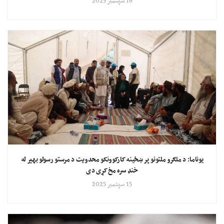
16 سپتمبر 2025
یوناما: د ملګرو ملتونو پر ښځینه کارکوونکو محدویت د مرستو رسولو بهیر له
خنډ سره مخ کړی دی
15 سپتمبر 2025