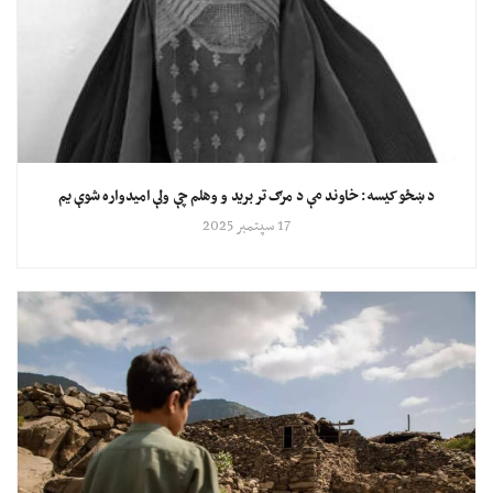
د ښځو کیسه: خاوند مې د مرګ تر برید و وهلم چې ولې امیدواره شوې یم
17 سپتمبر 2025