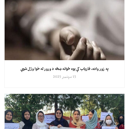
په زور واده، فاریاب کې یوه ځوانه ښځه د ورور له خوا وژل شوې
15 سپتمبر 2025