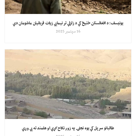
یونیسف: د افغانستان ختیځ کې د زلزلې تر نیمايي زیات قربانیان ماشومان دي
16 سپتمبر 2025
طالبانو سرپل کې یوه نجلۍ په زور نکاح کړې او هلمند ته یې وړي