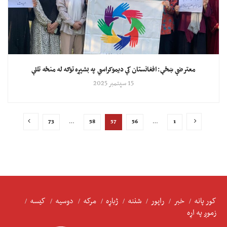
معترضې ښځې: افغانستان کې دیموکراسي په بشپړه توګه له منځه تللې
15 سپتمبر 2025
73
…
58
57
56
…
1
کور پانه
خبر
راپور
شننه
ژباړه
مرکه
دوسیه
کیسه
زموږ په اړه