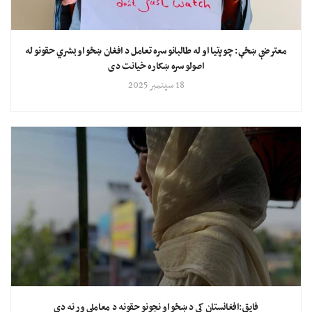
معترضې ښځې: چوپتیا او له طالبانو سره تعامل د افغان ښځو او بشري حقونو له
اصولو سره ښکاره خیانت دی
18 سپتمبر 2025
فایق:افغانستان کې د ښځو او نجونو حقونه د معاملې وړ نه دي