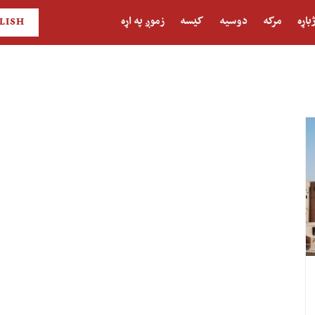
باړه
مرکه
دوسیه
کیسه
زموږ په اړه
LISH