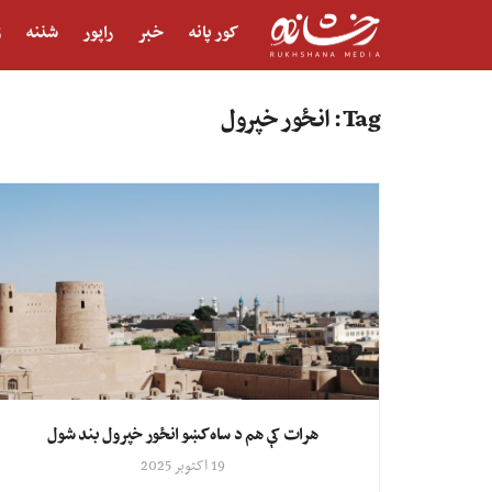
کور پانه
خبر
راپور
شننه
ژ
Tag:
انځور خپرول
هرات کې هم د ساه کښو انځور خپرول بند شول
19 اکتوبر 2025