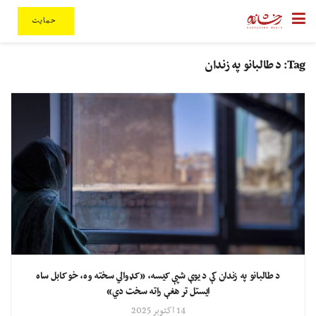
حمایت
Tag:
د طالبانو په زندان
د طالبانو په زندان کې د یوې شپې کیسه، «کډوالي سخته وه، خو کابل ساه
ایستل تر هغې راته سخت دي»
14 اکتوبر 2025