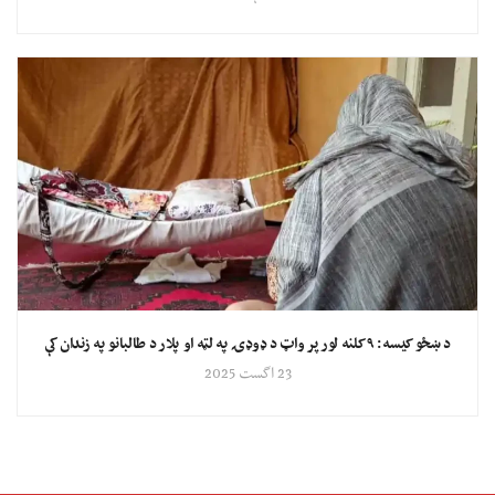
د ښځو کیسه: ۹ کلنه لور پر واټ د ډوډۍ په لټه او پلار د طالبانو په زندان کې
23 اگست 2025