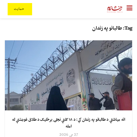
حمایت
Tag:
طالبانو په زندان
اته میاشتې د طالبانو په زندان کې: د ۱۸ کلنې نجلۍ برخلیک د طلاق غوښتنې له
امله
27 مې 2026