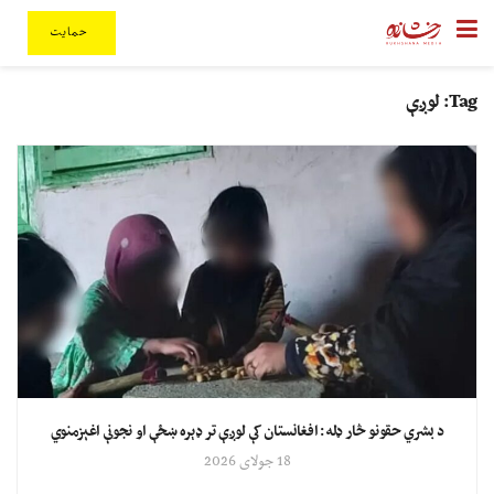
حمایت
Tag:
لوږې
د بشري حقونو څار ډله: افغانستان کې لوږې تر ډېره ښځې او نجونې اغېزمنوي
18 جولای 2026