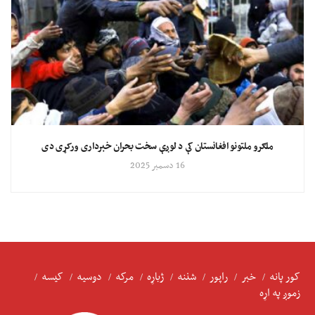
ملګرو ملتونو افغانستان کې د لوږې سخت بحران خبرداری ورکړی دی
16 دسمبر 2025
کور پانه
خبر
راپور
شننه
ژباړه
مرکه
دوسیه
کیسه
زموږ په اړه