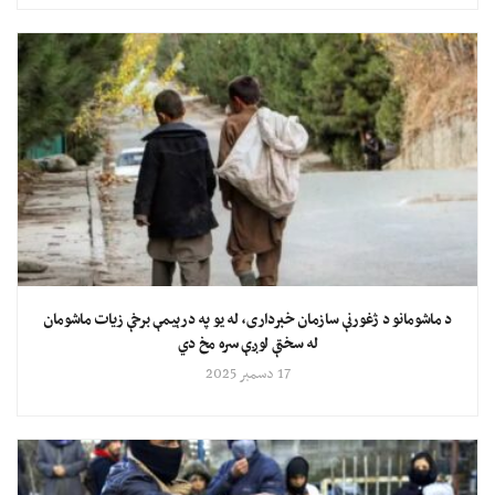
د ماشومانو د ژغورنې سازمان خبرداری، له یو په درېیمې برخې زیات ماشومان
له سختې لوږې سره مخ دي
17 دسمبر 2025