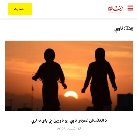
حمایت
Tag:
ناوې
د افغانستان غمجنې ناوې: یو ناورین چې پای نه لري
18 اگست 2025