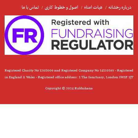
درباره رخشانه
هیات امناء
اصول و خطوط کاری
تماس با ما
Registered Charity No 1208006 and Registered Company No 14120163 - Registered
in England & Wales - Registered office address: 1 The Sanctuary, London SW1P 3JT
Copyright © 2024 Rukhshana