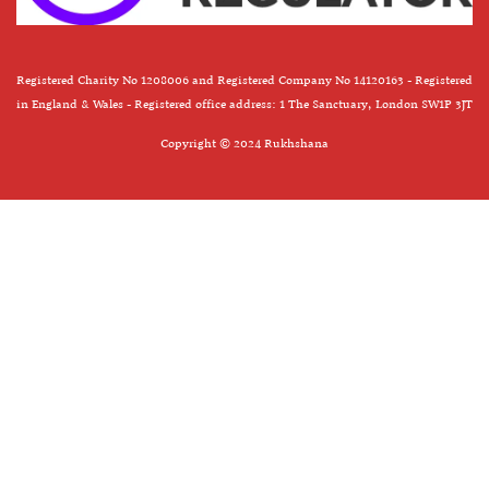
Registered Charity No 1208006 and Registered Company No 14120163 - Registered
in England & Wales - Registered office address: 1 The Sanctuary, London SW1P 3JT
Copyright © 2024 Rukhshana