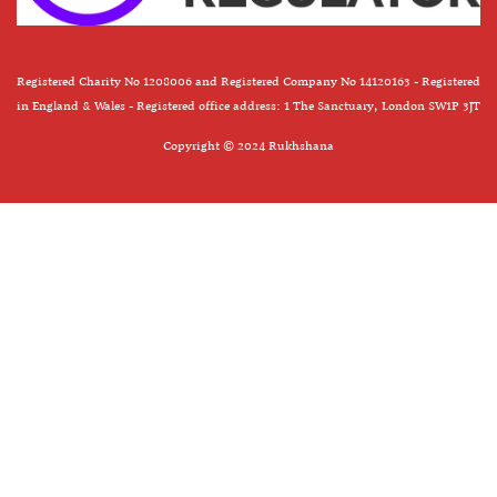
Registered Charity No 1208006 and Registered Company No 14120163 - Registered
in England & Wales - Registered office address: 1 The Sanctuary, London SW1P 3JT
Copyright © 2024 Rukhshana