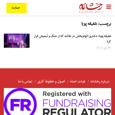
حمایت
برچسب:
شفیقه پویا
شفیقه پویا؛ دختری الهام‌بخش در هالند که از جنگ و تبعیض فرار
کرد
۲۲ دلو ۱۴۰۲
درباره رخشانه
هیات امناء
اصول و خطوط کاری
تماس با ما