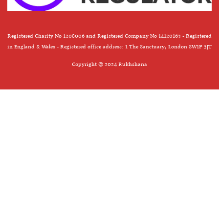
Registered Charity No 1208006 and Registered Company No 14120163 - Registered
in England & Wales - Registered office address: 1 The Sanctuary, London SW1P 3JT
Copyright © 2024 Rukhshana