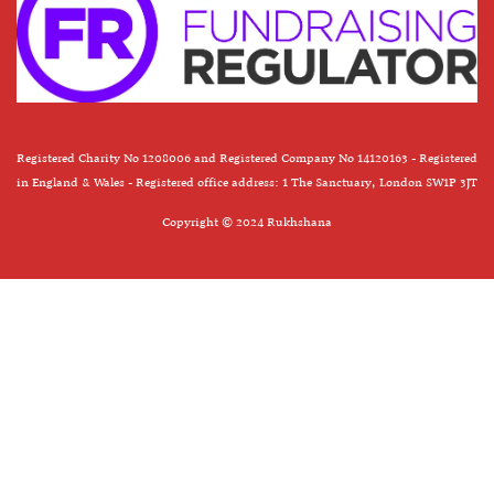
Registered Charity No 1208006 and Registered Company No 14120163 - Registered
in England & Wales - Registered office address: 1 The Sanctuary, London SW1P 3JT
Copyright © 2024 Rukhshana