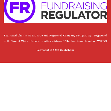
Registered Charity No 1208006 and Registered Company No 14120163 - Registered
in England & Wales - Registered office address: 1 The Sanctuary, London SW1P 3JT
Copyright © 2024 Rukhshana