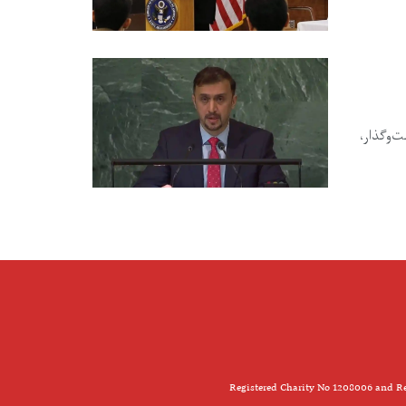
‌وگذار،
Registered Charity No 1208006 and Re