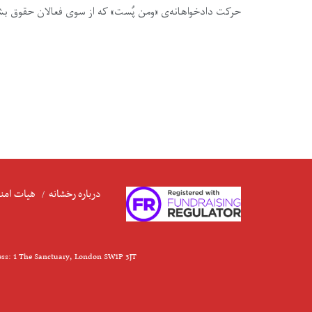
حرکت دادخواهانه‌ی «ومن پُست» که از سوی فعالان حقوق بشر بر
درباره رخشانه
هیات امنا
ess: 1 The Sanctuary, London SW1P 3JT