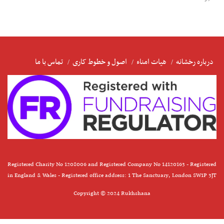
درباره رخشانه
هیات امناء
اصول و خطوط کاری
تماس با ما
Registered Charity No 1208006 and Registered Company No 14120163 - Registered
in England & Wales - Registered office address: 1 The Sanctuary, London SW1P 3JT
Copyright © 2024 Rukhshana