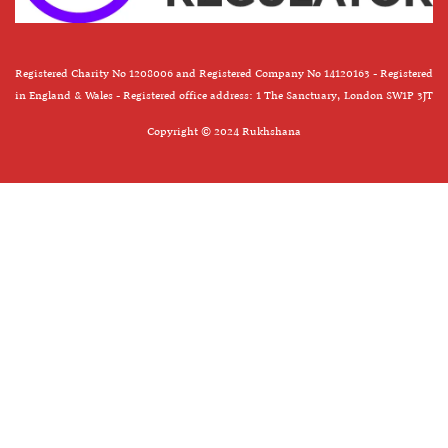
Registered Charity No 1208006 and Registered Company No 14120163 - Registered
in England & Wales - Registered office address: 1 The Sanctuary, London SW1P 3JT
Copyright © 2024 Rukhshana