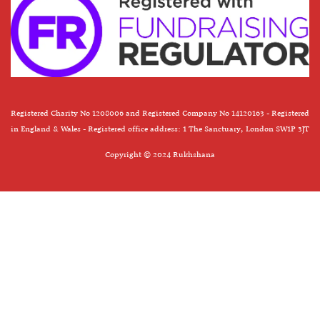
Registered Charity No 1208006 and Registered Company No 14120163 - Registered
in England & Wales - Registered office address: 1 The Sanctuary, London SW1P 3JT
Copyright © 2024 Rukhshana