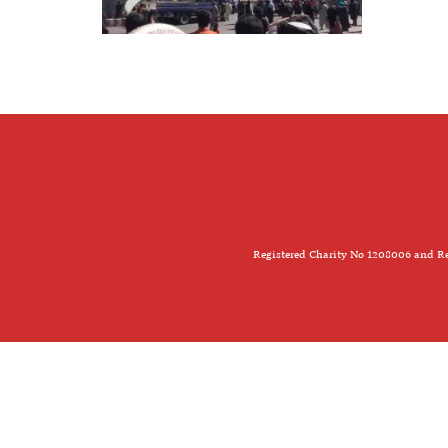
Registered Charity No 1208006 and Re