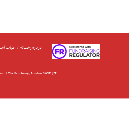
درباره رخشانه
هیات امنا
ess: 1 The Sanctuary, London SW1P 3JT