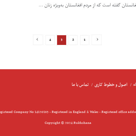
غانستان گفته است که از مردم افغانستان به‌ویژه زنان ...
4
3
2
1
ء
اصول و خطوط کاری
تماس با ما
gistered Company No 14120163 - Registered in England & Wales - Registered office addr
Copyright © 2024 Rukhshana