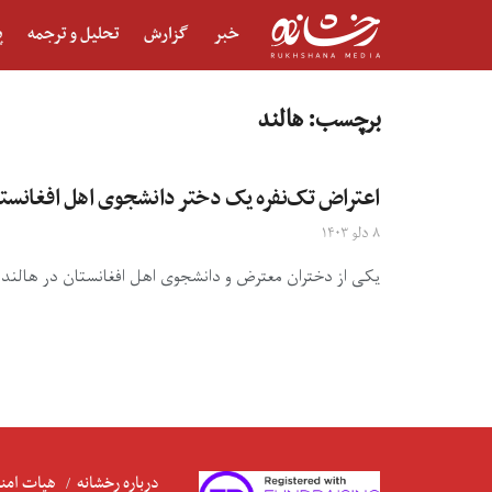
خبر
گزارش
تحلیل و ترجمه
پ
برچسب:
هالند
اعتراض تک‌نفره یک دختر دانشجوی اهل افغانستان 
۸ دلو ۱۴۰۳
یکی از دختران معترض و دانشجوی اهل افغانستان در هالند در 
درباره رخشانه
هیات امنا