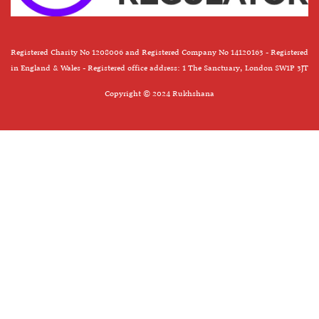
Registered Charity No 1208006 and Registered Company No 14120163 - Registered
in England & Wales - Registered office address: 1 The Sanctuary, London SW1P 3JT
Copyright © 2024 Rukhshana