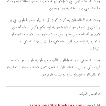
رخشانه هڅه کوي، چې د ښځو اړوند خبرونه او موضوعات په وخت
دقیقه او بې پرې توګه په بېړه ورسوي.
رخشانه د افغانستان په ګوټ ګوټ کې له ټولو ښځو غواړي، چې پر
وړاندې یې د خنډونو او فرصتونو په اړه لیکنې وکړي تر څو له دې
لارې یو له بله خبرې وکړو. موږ په دې باور یو تر څو د خنډونو او
ستونزو په اړه خبرې اترې ونه شي، حل لارې ورته نه شي پیدا
کېدلی.
رخشانه رسنۍ د ورته راغلو مطالبو د خپرولو په پار مسوولیت نه
لري، بلکې یوازې د افغانستان له ګوټ ګوټ څخه د ښځو د تحلیلونو
او نظریاتو د خپرولو لپاره یو پلیټ فارم دی.
د امتیاز خاوند:
زهرا جویا
|
zahra.joya@rukhshana.com