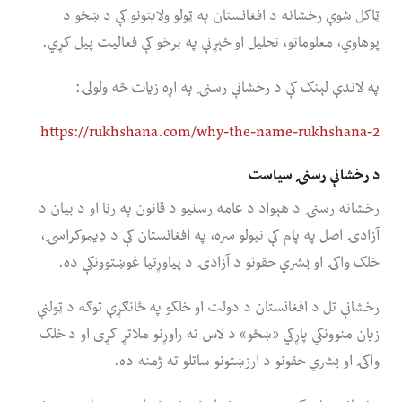
ټاکل شوې رخشانه د افغانستان په ټولو ولایتونو کې د ښځو د
پوهاوي، معلوماتو، تحلیل او څېړنې په برخو کې فعالیت پیل کړي.
په لاندې لېنک کې د رخشانې رسنۍ په اړه زیات څه ولولۍ:
https://rukhshana.com/why-the-name-rukhshana-2
د رخشانې رسنۍ سیاست
رخشانه رسنۍ د هېواد د عامه رسنیو د قانون په رڼا او د بیان د
آزادۍ اصل په پام کې نیولو سره، په افغانستان کې د ډیموکراسۍ،
خلک واکۍ او بشري حقونو د آزادۍ د پیاوړتیا غوښتوونکې ده.
رخشانې تل د افغانستان د دولت او خلکو په ځانګړې توګه د ټولنې
زیان منوونکي پاړکي «ښځو» د لاس ته راوړنو ملاتړ کړی او د خلک
واکۍ او بشري حقونو د ارزښتونو ساتلو ته ژمنه ده.