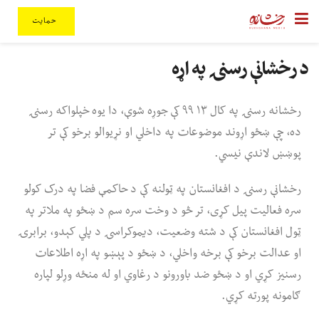
حمایت
د رخشانې رسنۍ په اړه
رخشانه رسنۍ په کال ۱۳ ۹۹ کې جوړه شوې، دا یوه خپلواکه رسنۍ
ده، چې ښځو اړوند موضوعات په داخلي او نړیوالو برخو کې تر
پوښښ لاندې نیسي.
رخشانې رسنۍ د افغانستان په ټولنه کې د حاکمې فضا په درک کولو
سره فعالیت پیل کړی، تر څو د وخت سره سم د ښځو په ملاتر په
ټول افغانستان کې د شته وضعیت، دیموکراسۍ د پلي کېدو، برابرۍ
او عدالت برخو کې برخه واخلي، د ښځو د پېښو په اړه اطلاعات
رسنیز کړي او د ښځو ضد باورونو د رغاوي او له منځه وړلو لپاره
ګامونه پورته کړي.