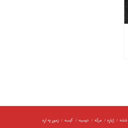
شننه
ژباړه
مرکه
دوسیه
کیسه
زموږ په اړه