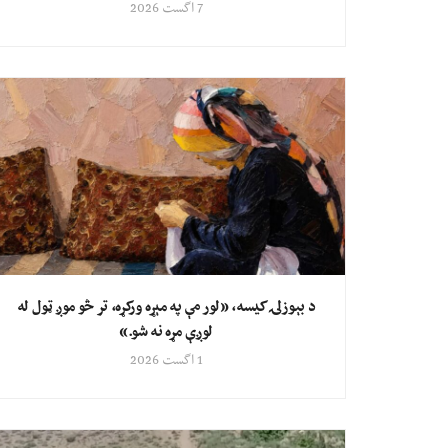
7 اگست 2026
د بېوزلۍ کیسه، «لور مې په مېړه ورکړه، تر څو موږ ټول له
لوږې مړه نه شو.»
1 اگست 2026