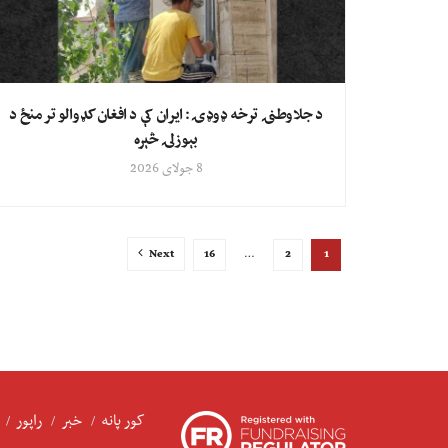
د جلاوطنۍ ترخه ډوډۍ: ایران کې د افغان کډوالو تر منځ د
بېوزلۍ څېره
8 جولای 2026
Next
16
…
2
1
کور پانه
خبر
راپور