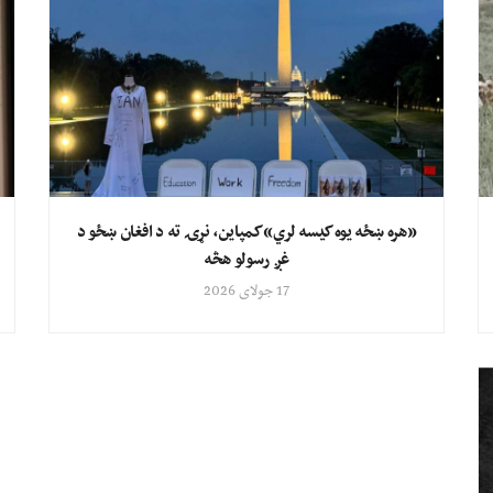
«هره ښځه یوه کیسه لري» کمپاین، نړۍ ته د افغان ښځو د
غږ رسولو هڅه
17 جولای 2026