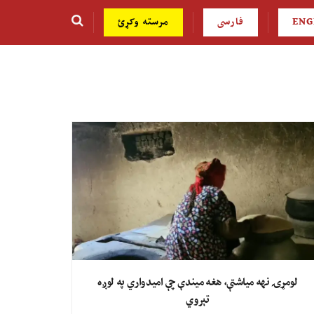
ENG
فارسی
مرسته وکړئ
لومړۍ نهه میاشتې، هغه میندې چې امیدواري په لوږه
تېروي