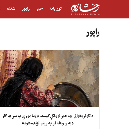
کور پانه
خبر
راپور
شننه
ژ
راپور
د تاوتریخوالي یوه حیرانوونکې کیسه، «زما مور یې په سر په ګاز
ډبه و وهله او په وینو لژنده شوه»