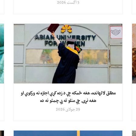
5 اگست 2026
مطلق لالهانده، هغه ځمکه چې د زده کړې اجازه نه ورکوي او
هغه نړۍ چې منلو ته یې چمتو نه ده
29 جولای 2026