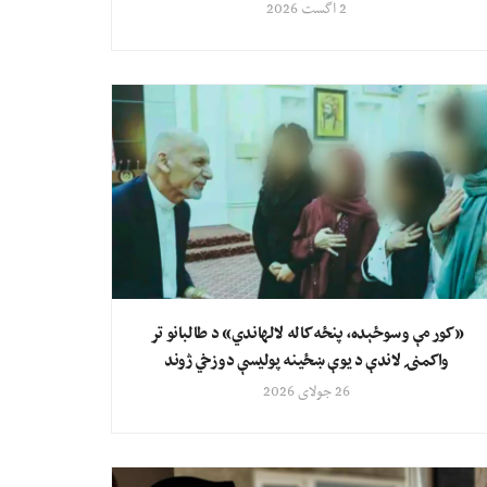
2 اگست 2026
«کور مې وسوځېده، پنځه کاله لالهاندي» د طالبانو تر
واکمنۍ لاندې د یوې ښځینه پولیسې دوزخي ژوند
26 جولای 2026