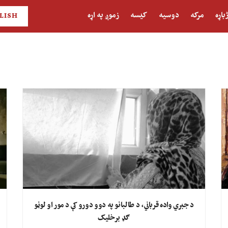
باړه
مرکه
دوسیه
کیسه
زموږ په اړه
LISH
د جبري واده قرباني، د طالبانو په دوو دورو کې د مور او لوڼو
ګډ برخلیک