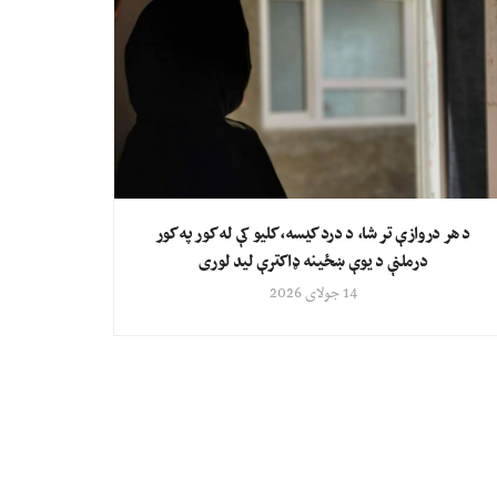
د هر دروازې تر شا، د درد کیسه، کلیو کې له کور په کور
درملنې د یوې ښځینه ډاکترې لید لوری
14 جولای 2026