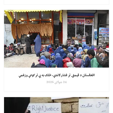
افغانستان د قیمتۍ تر فشار لاندې، خلک به یې تر کومې وزغمي
24 جولای 2026