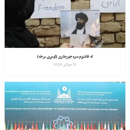
له فاشېزم سره جوړجاړی (لومړۍ برخه)
21 جولای 2026