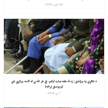
30 جون 2026
د جګړې په وړاندې: زه له هغه ښاره لیکم، چې هر څه یې له لاسه ورکړي دي
(وروستی برخه)
7 مې 2026