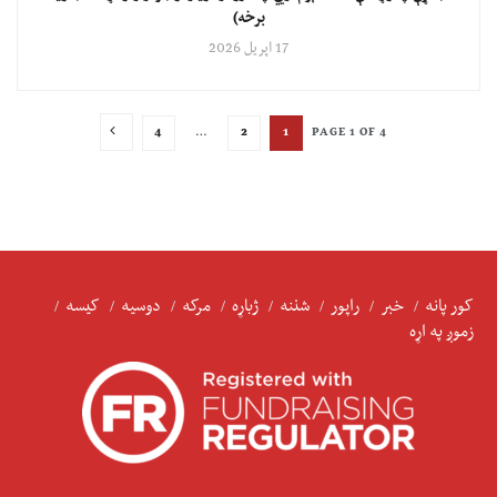
برخه)
17 اپریل 2026
4
…
2
1
PAGE 1 OF 4
کور پانه
خبر
راپور
شننه
ژباړه
مرکه
دوسیه
کیسه
زموږ په اړه