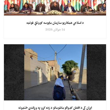
د اسلامي همکاریو سازمان مایوسه کوونکې غونډه
14 جولای 2026
ایران کې د افغان کډوالو ماشومانو د زده کړو په وړاندې خنډونه