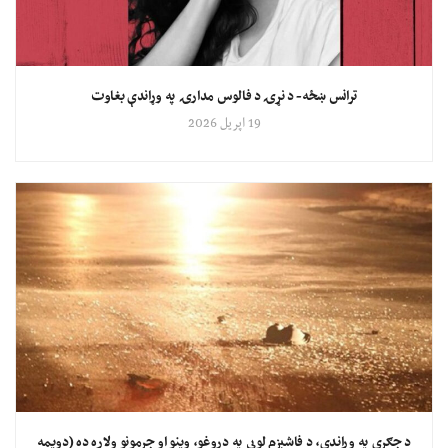
ترانس ښځه- د نړۍ د فالوس مدارۍ په وړاندې بغاوت
19 اپریل 2026
د جګړې په وړاندې، د فاشېزم لويي په دروغو، وینو او جرمونو ولاړه ده (دویمه