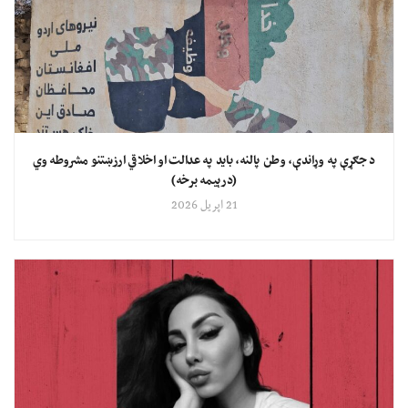
د جګړې په وړاندې، وطن پالنه، باید په عدالت او اخلاقي ارزښتنو مشروطه وي
(درېیمه برخه)
21 اپریل 2026