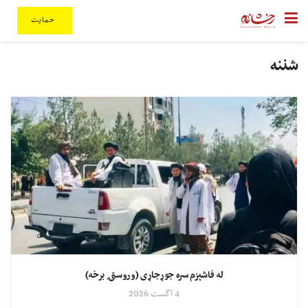
حمایت
شننه
له فاشېزم سره جوړجاړی (وروستۍ برخه)
4 اگست 2026