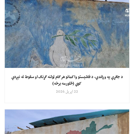
د جګړې په وړاندې، د فاشېستو واکمانو هر ګام ټولنه ګړنګ او سقوط ته نېږدې
کوي (څلورمه برخه)
22 اپریل 2026