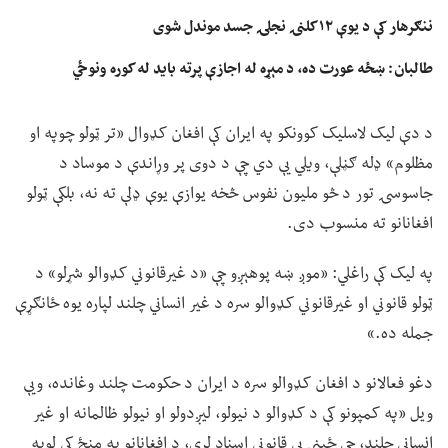
ننګرهار کې د یوې ۱۲ کلنۍ نجلۍ جسد موندل شوی
طالبان: ښځه عورت ده، د مېړه له اجازې پرته باید له کوره ونوځي
د دې لیک لاسلیک کوونکو په ایران کې افغان کډوال «تر ټولو چوپه او
مظلوم» ډله ګڼلې، ویلي یې دي چې د دوی پر وړاندې د موساد د
جاسوسۍ تور د څو ملیون نفوس څخه یوازې یوې ډلې ته نه، بلکې ټولو
افغانانو ته منسوب دی.
په لیک کې راغلي: «موږ ښه پوهېږو چې «د غیرقانوني کډوالو شړلو» د
ټولو قانوني او غیرقانوني کډوالو سره د غیر انساني چلند لپاره یوه ځانګړې
جمله ده.»
دغو فعالانو د افغان کډوالو سره د ایران د حکومت چلند وغانده، ویې
ویل «په کمپونو کې د کډوالو د نیولو، لیږدولو او نیولو ظالمانه او غیر
انساني چلند، چې ځینې یې قانوني اسناد لري، د افغانانو په منځ کې لویه