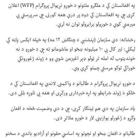
په افغانستان کې د ملګرو ملتونو د خوړو نړیوال پروګرام (WFP) اعلان
کړی چې په افغانستان کې دوه پر درې هغه کورنۍ چې سرپرستي یې
مېرمنې کوي د خوړولو برابرولو توان نه لري.
رخشانه: دې سازمان (پنشنبې د چنګاښ ۱۲ مه) په خپله ایکس پاڼه کې
لیکلي: تېر کال یې ۱۰ میلیونه ښځو او ماشومانو ته چې د خوړو د نه
خوندیتوب له امله تر ټولو ډېر اغیزمن شوي وو د ژوند ژغورونکي
خوراکي توکو مرستې چمتو کړې وې.
د خوړو نړیوال پروګرام د طالبانو د واکمنۍ لاندې په افغانستان کې د
خلکو د ژوند شرایطو په اړه خبرداری ورکړی او هغه یې ناوړه بللی دی.
یاد سازمان په دې هم ټینګار کړی، چې د دې وضعیت څخه د افغان
وګړو د ژغورلو یوازینۍ لار د خوړو ملاتړ دی.
طالبانو د افغان ښځو او نجونو په اساسي حقونو او آزادیو باندې د سختو