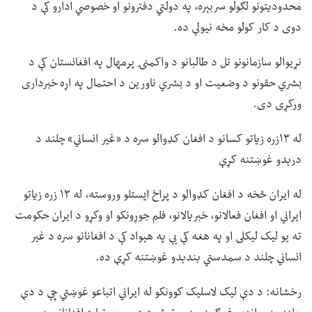
محدودیتونو لګولو سربېره، په دولتي دفترونو او خصوصي ادارو کې د
دوی د کار کولو مخه نیولې ده.
نړیوالو سازمانونو تل د طالبانو د واکمنۍ پرمهال په افغانستان کې د
بشري حقونو د وضعیت او د بشري ناورین د احتمال په اړه خبرداری
ورکړی دی.
له ۱۳زره زیاتو کسانو د افغان کډوالو سره د «غیر انساني» چلند د
درېدو غوښتنه کړې
له ایران څخه د افغان کډوالو د پراخ ایستلو وروسته، له ۱۳ زره زیاتو
ایراني او افغان فعالانو، خبریالانو، فلم جوړونکو او وکړو د ایران حکومت
ته یو لیک لیکلی او په هغه کې یې په هېواد کې د افغانانو سره د غیر
انساني چلند د سمدستي بندېدو غوښتنه کړې ده.
رخشانه: د دې لیک لاسلیک کوونکو له ایراني اتباعو غوښتي چې د دې