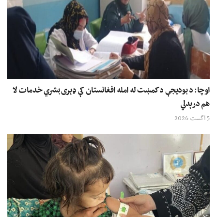
اوچا: د بودیجې د کمښت له امله افغانستان کې ډېری بشري خدمات لا
هم درېدلي
5 اگست 2026