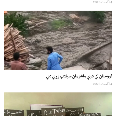
4 اگست 2026
نورستان کې درې ماشومان سېلاب وړي دي
4 اگست 2026