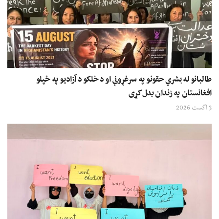
طالبانو له بشري حقونو په سرغړونې او د خلکو د آزادیو په ځپلو
افغانستان په زندان بدل کړی
3 اگست 2026