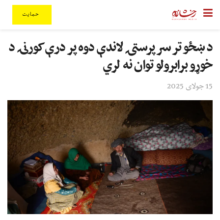
حمایت
د ښځو تر سرپرستۍ لاندې دوه پر درې کورنۍ د
خوړو برابرولو توان نه لري
15 جولای 2025