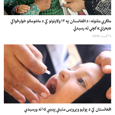
ملګري ملتونه: د افغانستان په ۱۲ ولایتونو کې د ماشومانو خوارځواکي
«بحراني» کچې ته رسېدلې
5 اگست 2026
افغانستان کې د پولیو ویرویس مثبتې پېښې ۱۵ ته ورسېدې