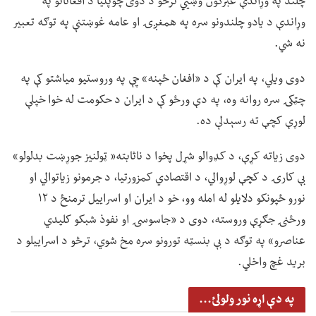
چلند په وړاندې غبرګون وښيي ترڅو د دوی چوپتیا د افغانانو په
وړاندې د یادو چلندونو سره په همغږۍ او عامه غوښتنې په توګه تعبیر
نه شي.
دوی ویلي، په ایران کې د «افغان ځپنه» چې په وروستیو میاشتو کې په
چټکۍ سره روانه وه، په دې ورځو کې د ایران د حکومت له خوا خپلې
لوړې کچې ته رسېدلې ده.
دوی زیاته کړې، د کډوالو شړل پخوا د ناثابته« ټولنیز جوړښت بدلولو»
بې کارۍ د کچې لوړوالي، د اقتصادي کمزورتیا، د جرمونو زیاتوالي او
نورو ځپونکو دلایلو له امله وو، خو د ایران او اسراییل ترمنځ د ۱۲
ورځنۍ جګړې وروسته، دوی د «جاسوسۍ او نفوذ شبکو کلیدي
عناصرو» په توګه د بې بنسټه تورونو سره مخ شوي، ترڅو د اسراییلو د
برید غچ واخلي.
په دې اړه نور ولولئ...