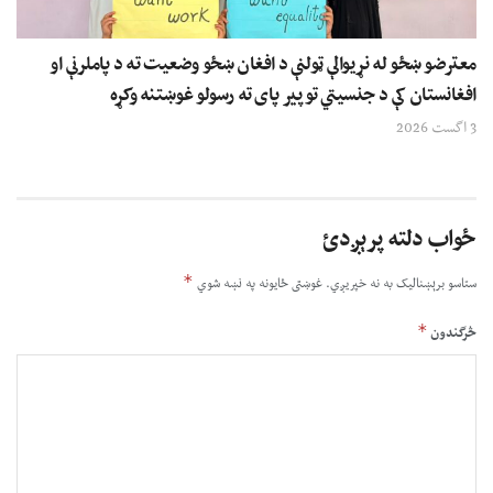
معترضو ښځو له نړیوالې ټولنې د افغان ښځو وضعیت ته د پاملرنې او
افغانستان کې د جنسیتي توپیر پای ته رسولو غوښتنه وکړه
3 اگست 2026
ځواب دلته پرېږدئ
*
ستاسو برېښناليک به نه خپريږي.
غوښتى ځایونه په نښه شوي
*
څرگندون