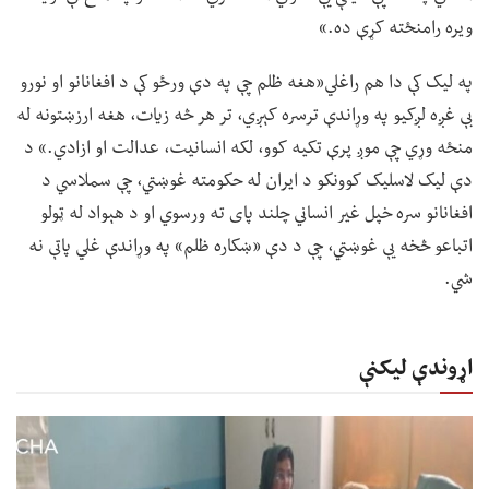
ویره رامنځته کړې ده.»
په لیک کې دا هم راغلي«هغه ظلم چې په دې ورځو کې د افغانانو او نورو
بې غږه لږکیو په وړاندې ترسره کېږي، تر هر څه زیات، هغه ارزښتونه له
منځه وړي چې موږ پرې تکیه کوو، لکه انسانیت، عدالت او ازادي.» د
دې لیک لاسلیک کوونکو د ایران له حکومته غوښتي، چې سملاسي د
افغانانو سره خپل غیر انساني چلند پای ته ورسوي او د هېواد له ټولو
اتباعو څخه یې غوښتي، چې د دې «ښکاره ظلم» په وړاندې غلي پاتې نه
شي.
اړوندې لیکنې