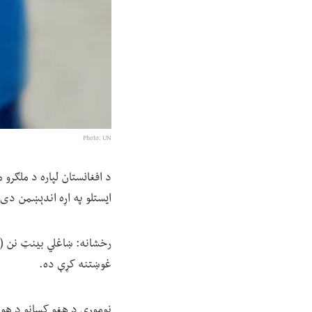
Photo: UN
ایستلو په اړه اندېښمن دی 
غوښتنه کړې ده.
نوموړي د هغو کسانو د هوی