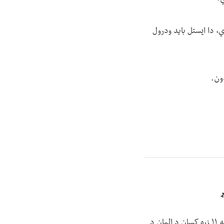
ي، دا ایستل باید ودرول
ون.
ړ
د الماني رسنیو د راپورونو پر بنسټ په المان کې شاوخوا ۴۵۰ زره افغان وګړي ژوند کوي، چې له دې ډلې به ۱۱ زره کسان د المان د