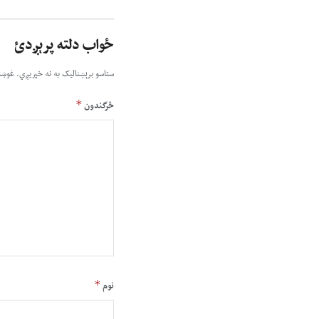
ځواب دلته پرېږدئ
ستاسو برېښناليک به نه خپريږي.
غوښت
*
څرگندون
*
نوم