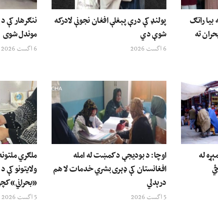
بیا راتګ
پولنډ کې درې پېغلې افغان نجونې لادرکه
حران ته
شوې دي
موندل شوی
6 اگست 2026
6 اگست 2026
ېړه له
اوچا: د بودیجې د کمښت له امله
ځي
افغانستان کې ډېری بشري خدمات لا هم
ولایتونو کې د
درېدلي
«بحراني» کچې
5 اگست 2026
5 اگست 2026