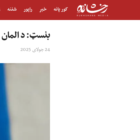
کور پانه
خبر
راپور
شننه
ژ
بنسټ: د المان له خوا د ۸۱ افغانانو ای
24 جولای 2025