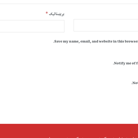
*
بریښنالیک
Save my name, email, and website in this browser
Notify me of 
Not