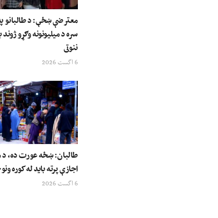
معترضې ښځې: د طالبانو په 
سره د میلیونونه وګړو ژوند ب
ننوتی
6 اگست 2026
طالبان: ښځه عورت ده، د م
اجازې پرته باید له کوره ونو
6 اگست 2026