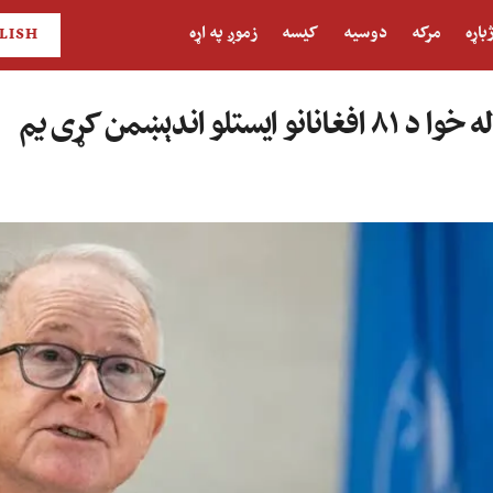
باړه
مرکه
دوسیه
کیسه
زموږ په اړه
LISH
ستلو اندېښمن کړی یم