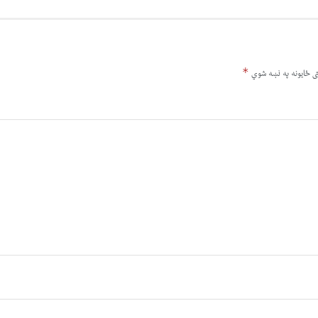
*
ى ځایونه په نښه شوي