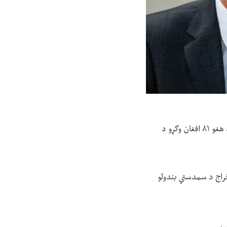
د افغانستان لپاره د ملګرو ملتونو د بشري حقونو شورا ځانګړی راپور ورکوونکی، ریچارډ بینټ ویلي، دی د هغو ۸۱ افغان وګړو د
ان وکړو د اخراج د سمدستي بندولو
ي.