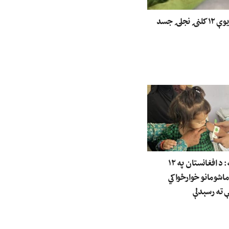
ننګرهار کې د یوې ۱۲ کلنۍ نجلۍ جسد
ملګري ملتونه: د افغانستان په ۱۲
 ماشومانو خوارځواکي
 ته رسېدلې