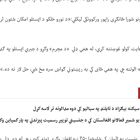
و شورا ځانګړی راپور ورکوونکی لیکلي:«د نورو خلکو د ایستلو امکان شتون لر
رعایت کولو غوښتنه کړې، له هغې ډلې «د مجرم» وګړو د جبري ایستلو په ګډ
ه الوتنه چې په هغې ځای کې به ریښتوني ګواښ سره مخ شي، حل لار نه ده.»
یکنه بېګزاد د تایلنډ په سیالیو کې دوه مډالونه تر لاسه کړل
یو شمېر فعالانو افغانستان کې د جنسیتي توپیر رسمیت پېزندنې په پار کمپاین وک