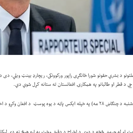
چې د قطر او طالبانو په همکارۍ افغانستان ته ستانه کړل شوي دي.
رخشانه: ښاغلي بینټ نن (شنبه د چنګاښ ۲۸ مه) په خپله اېکس پاڼه د یوه پوسټ د افغ
ت او له جرمني څخه د دوی د اخراج د دقیق وخت په اړه هېڅ نه دي لیکل