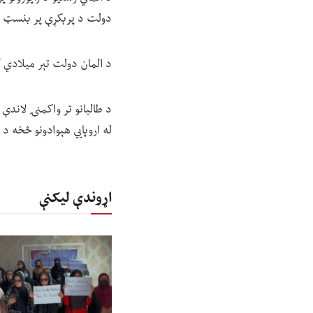
دولت د پرېکړې پر بنسټ ل
د المان دولت تېر میلادي کال هم ۲۸ افغان وګړي، چې د دغه دولت له خوا «مجرم» پېژندل شوي وو
د طالبانو تر واکمنۍ لاندې 
له اروپايي هېوادونو څخه د
اړوندې لیکنې