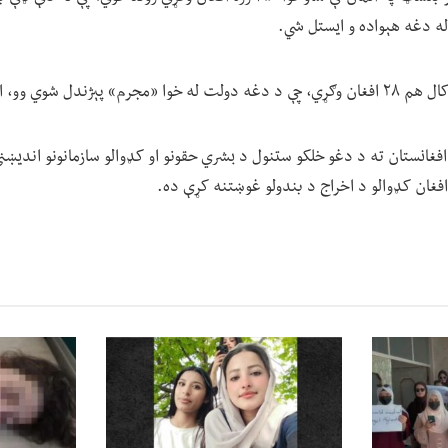
ه دغه هېواده و ایستل شي.
، افغانستان ته ستانه کړل.
افغانستان ته د دغو خلکو ستنول د بشري حقونو او کډوالو سازمانونو اندیښنې را
 افغان کډوالو د اخراج د بندولو غوښتنه کړې ده.