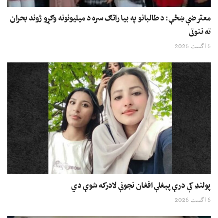
معترضې ښځې: د طالبانو په بیا راتګ سره د میلیونونه وګړو ژوند بحران
ته ننوتی
6 اگست 2026
پولنډ کې درې پېغلې افغان نجونې لادرکه شوې دي
6 اگست 2026