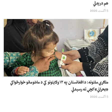
هم درېدلي
5 اگست 2026
ملګري ملتونه: د افغانستان په ۱۲ ولایتونو کې د ماشومانو خوارځواکي
«بحراني» کچې ته رسېدلې
5 اگست 2026