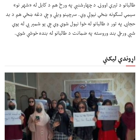
طالبانو د تېرې اوونۍ د چهارشنبې په ورځ هم د کابل له «شهر نو»
سیمې لسګونه ښځې نیولې وې. سرچینو ویلي و چې دغه ښځې هم د بد
حجابۍ په تور د طالبانو له خوا نیول شوې وې چې یو شمېر یې له یوې
شپې ورځې بند وروسته په ضمانت د طالبانو له بنده خوشې شوې.
اړوندې لیکنې