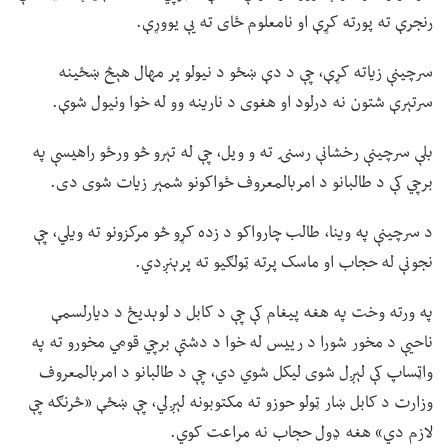
رنجرې ته پورته کړې او نامعلوم ځای ته یې یووړې.
سرچینې زیاته کړې، چې د دې ښځو د نیولو پر مهال هېڅ ښځینه
سرتېرې شتون نه درلود او هغوی د نارینه وو له خوا ونیول شوې.
بلې سرچینې رخشانې رسنۍ ته و ویل، چې له تېرو څو ورځو راهیسې په
برچي کې د طالبانو د امربالمعروف ځواکونو شمېر زیات شوی دی.
د سرچینې په وینا، طالب چارواکو د زده کړو څو مرکزونو ته ویلي، چې
نجونې له حجاب او ماسک پرته ټولګیو ته پرېنږدي.
په ورته وخت په هغه پیغام کې چې د کابل د لوېدیځ د دیارلسمې
ناحیې د مخور شورا د رییس له خوا د دشتې برچي قومي مخورو ته په
واټساپ کې لېږل شوی لیکل شوي دي، چې د طالبانو د امربالمعروف
وزارت د کابل ښار ټولو حوزو ته مکتوبونه لېږلي، چې ښځې «څرنګه چې
لازم دي» هغه ډول حجاب نه مراعت کوي.