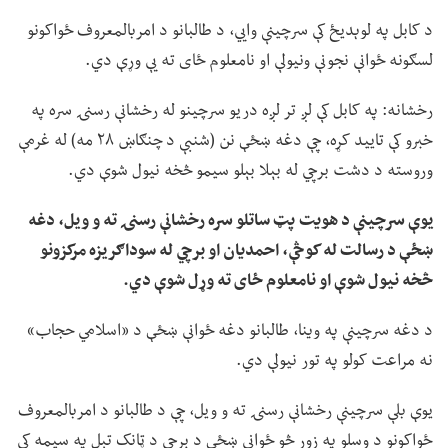
د کابل په لوېدیځ کې سرچینې وايي، د طالبانو د امربالمعروف ځواکونو
لسګونه ځوانې نجونې ونیولې او نامعلوم ځای ته یې وړې دي.
رخشانه: په کابل کې لږ تر لږه دریو سرچینو له رخشانې رسنۍ سره په
خبرو کې تایید کړه، چې دغه ښځې نن (شنبې د چنګاښ ۲۸ مه) له غرمې
وروسته د دشت برچي له بېلا بېلو سیمو څخه نیول شوې دي.
یوې سرچینې د هویت پټ ساتلو سره رخشانې رسنۍ ته و ویل، دغه
ښځې د رسالت له کوڅې، احمدیان او برچي له سوداګریزه مرکزونو
څخه نیول شوې او نامعلوم ځای ته وړل شوې دي.
د دغه سرچینې په وینا، طالبانو دغه ځوانې ښځې د «اسلامي حجاب»
نه مراعت کولو په تور نیولې دي.
یوې بلې سرچینې رخشانې رسنۍ ته و ویل، چې د طالبانو د امربالمعروف
ځواکونو د وسلو په زور څو ځوانې ښځې د برچي د ټانک تېل په سیمه کې