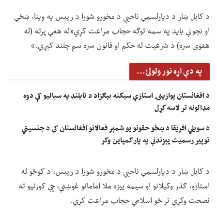
د کابل ښار د دیارلسمې ناحیې د مخورو شورا د رییس په وینا، ښځې
او نجونې باید په سمه توګه حجاب مراعت کړي«له هغې پرته (له
هغوی سره) د شرعیت له حکم او قانون سره سم چلند کېږي.»
په دې اړه نور ولولئ...
د افغانستان یوازینۍ استازې سیکنه بېګزاد د تایلنډ په سیالیو کې دوه
مډالونه تر لاسه کړل
د سویلي افریقا د ښځو حقونو یو شمېر فعالانو افغانستان کې د جنسیتي
توپیر رسمیت پېزندنې په پار کمپاین وکړ
د کابل ښار د دیارلسمې ناحیې د مخورو شورا د رییس، د کوڅو له
استازو، ګذر وکیلانو او سیمه ییزه ملا امامانو غوښتي، چې کورنیو ته
نصحت وکړي تر څو اسلامي حجاب مراعت کړي.