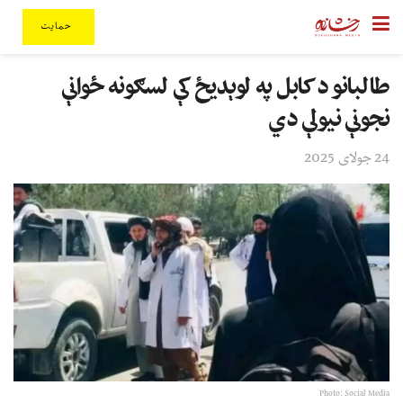
حمایت
طالبانو د کابل په لوېدیځ کې لسګونه ځوانې
نجونې نیولې دي
24 جولای 2025
Photo: Social Media