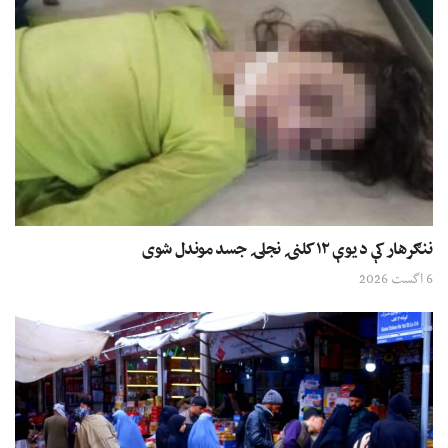
ننګرهار کې د یوې ۱۲ کلنۍ نجلۍ جسد موندل شوی
6 اگست 2026