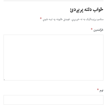
ځواب دلته پرېږدئ
*
ستاسو برېښناليک به نه خپريږي.
غوښتى ځایونه په نښه شوي
*
څرگندون
*
نوم