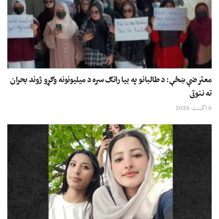
معترضې ښځې: د طالبانو په بیا راتګ سره د میلیونونه وګړو ژوند بحران
ته ننوتی
6 اگست 2026