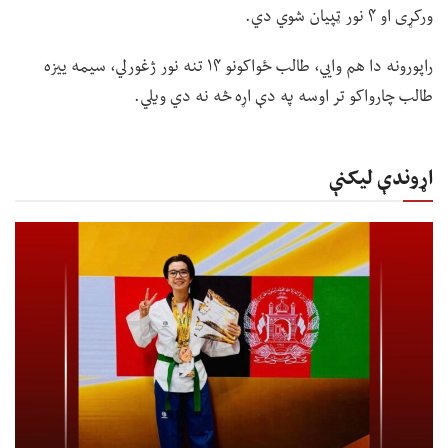
ورکړی او ۴ نور ټپیان شوي دي.
راپورونه دا هم وايي، طالب ځواکونو ۱۴ تنه نور ژغورلي، سیمه ییزه
طالب چارواکو تر اوسه په دې اړه څه نه دي ویلي.
اړوندې لیکنې