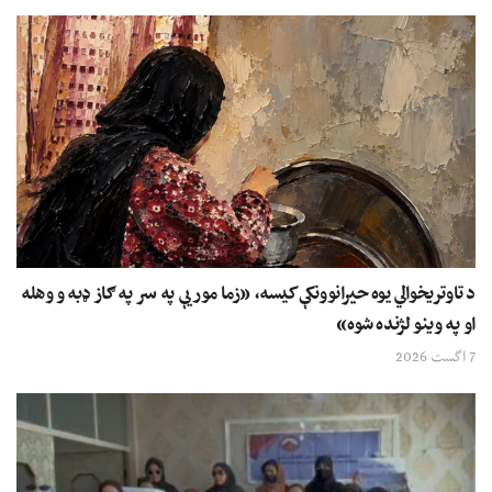
د تاوتریخوالي یوه حیرانوونکې کیسه، «زما مور یې په سر په ګاز ډبه و وهله
او په وینو لژنده شوه»
7 اگست 2026