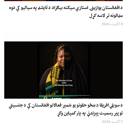
د افغانستان یوازینۍ استازې سیکنه بېګزاد د تایلنډ په سیالیو کې دوه
مډالونه تر لاسه کړل
8 اگست 2026
د سویلي افریقا د ښځو حقونو یو شمېر فعالانو افغانستان کې د جنسیتي
توپیر رسمیت پېزندنې په پار کمپاین وکړ
7 اگست 2026