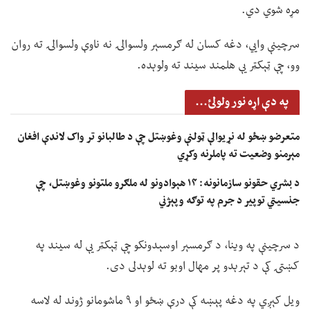
مړه شوي دي.
سرچینې وايي، دغه کسان له ګرمسېر ولسوالۍ نه ناوې ولسوالۍ ته روان
وو، چې ټېکټر یې هلمند سیند ته ولوېده.
په دې اړه نور ولولئ...
متعرضو ښځو له نړیوالې ټولنې وغوښتل چې د طالبانو تر واک لاندې افغان
مېرمنو وضعیت ته پاملرنه وکړي
د بشري حقونو سازمانونه: ۱۴ هېوادونو له ملګرو ملتونو وغوښتل، چې
جنسیتي توپير د جرم په توګه وپېژني
د سرچینې په وینا، د ګرمسېر اوسېدونکو چې ټېکټر یې له سیند په
کښتۍ کې د تېرېدو پر مهال اوبو ته لوېدلی دی.
ویل کېږي په دغه پېښه کې درې ښځو او ۹ ماشومانو ژوند له لاسه