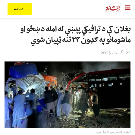
حمایت
بغلان کې د ترافیکي پېښې له امله د ښځو او
ماشومانو په ګډون ۲۴ تنه ټپیان شوي
22 اگست 2025
انځور: رخشانه رسنۍ ته لېږل شوی