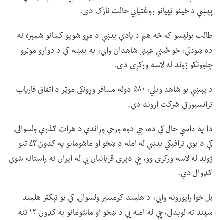
پېښې د ځینو ټپیانو روغتیايي حالت نازک دی.
طالب پولیسو که څه هم د یادې پېښې د مړو شویو کسانو شمېره نه
ده ښودلې، خو ځینې عیني شاهدان وايي، په پېښه کې د دواړو موټرو
چلوونکو ژوند له لاسه ورکړی دی.
د پېښې یو شاهد ویلي، ۵۸۰ ډوله مسافر وړونکی موټر د اتفاق فاریاب
ترانسپورتي شرکت اړوند دي.
دا په داسې حال کې ده، چې دوه ورځې وړاندې د هرات ګذرې ولسوالۍ
کې د یوې ترافیکي پېښې له امله د ښځو او ماشومانو په ګډون ۷۴ تنو
ژوند له لاسه ورکړی وو، چې ډېری قربانیان یې له ایران نه راستانه شوي
کډوال دي.
بل خوا راپورونه وايي، د هلمند ګرمسېر ولسوالۍ کې یو ټېکټر هلمند
سیند ته لوېدلی، چې له امله یې د ښځو او ماشومانو په ګډون ۱۲ تنه