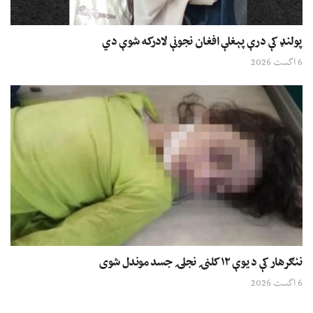
پولنډ کې درې پېغلې افغان نجونې لادرکه شوې دي
6 اگست 2026
ننګرهار کې د یوې ۱۲ کلنۍ نجلۍ جسد موندل شوی
6 اگست 2026