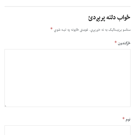
ځواب دلته پرېږدئ
*
ستاسو برېښناليک به نه خپريږي.
غوښتى ځایونه په نښه شوي
*
څرگندون
*
نوم