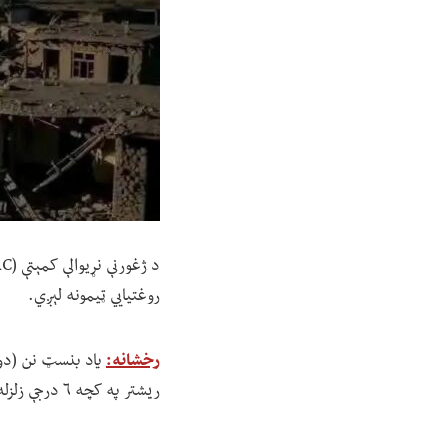
روغتیايي ټیمونه لېږي.
رخشانه:
ریشتر په کچه ۶ درجې زلزله شوې او کم تر کمه ۸۰۰ تنه په کې مړه شوي دي.