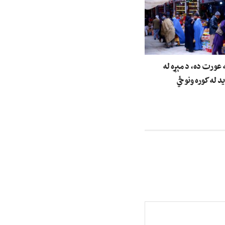
عورت ده، د مېړه له
ید له کوره ونوځي