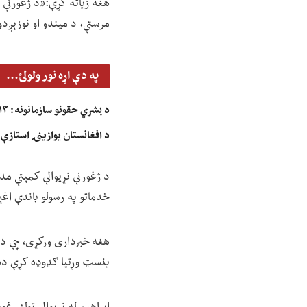
هغه زیاته کړې:«د ژغورنې نړ
مرستې، د میندو او نوزېږدو
په دې اړه نور ولولئ...
د بشري حقونو سازمانونه: ۱۴ هېوادونو له ملګرو ملتونو وغوښتل، چې جنسیتي توپير د جرم په توګه وپېژني
د افغانستان یوازینۍ استازې س
د ژغورنې نړیوالې کمېتې مد
خدماتو په رسولو باندې اغې
هغه خبرداری ورکړی، چې د ن
بنسټ وړتیا ګډوډه کړې ده