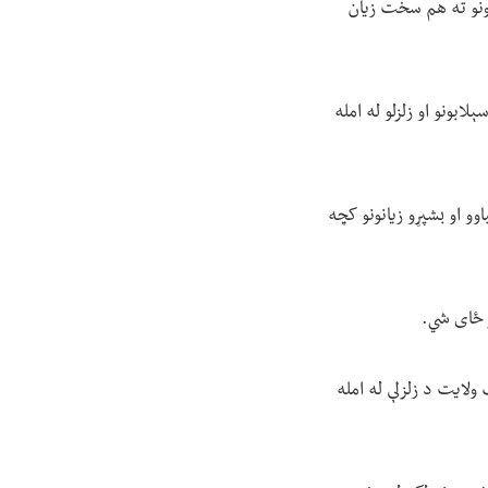
کزونو ته هم سخت زیان
ابونو او زلزلو له امله
وو او بشپړو زیانونو کچه
ر ځای شي.
 وايي، وروستۍ زلزلې ښايي په ۲۰۲۳ کال کې، د هرات ولایت د زلزلې له امله