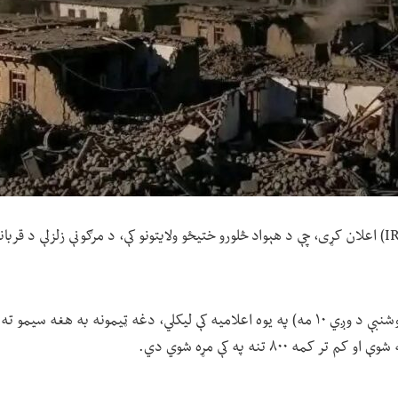
د ژغورنې نړیوالې کمېتې (IRC) اعلان کړی، چې د هېواد څلورو ختیځو ولایتونو کې، د مرګونې زلزلې د 
یاد بنسټ نن (دوشنبې د وږي ۱۰ مه) په یوه اعلامیه کې لیکلي، دغه ټیمونه به هغه 