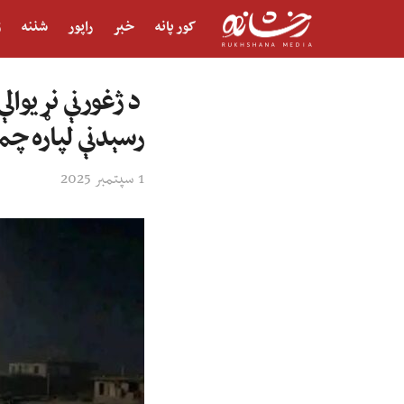
کور پانه
خبر
راپور
شننه
ژ
د ژغورنې نړیوال
رسېدنې لپاره چمت
1 سپتمبر 2025