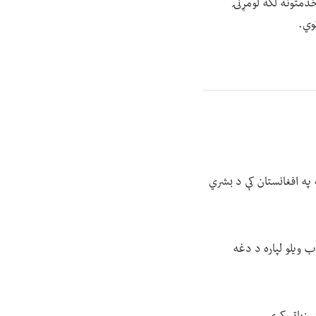
 خدمتونه لکه لومړنۍ
وي.
 په افغانستان کې د بشري
ب ویلو لپاره د دغه