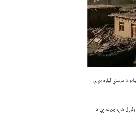
قربانیانو د مرستې لپاره بېړني
سیمو ته ولېږل شي، چېرته چې د