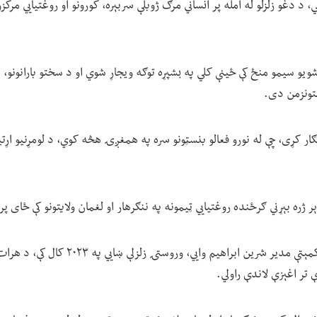
ي، د دغو زلزلو له امله پر انساني مرګ ژوبلې سربېره، کورونو او روغتیايي مر
یو سیمو منځ کې ځینې کلي په بشپړه توګه ویجاړ شوي او د سختو بارانونو، سېل
تونزمن دی.
ګار کړی، چې له نورو فعالو بنسټونو سره په همغږۍ هڅه کوي، د لومړنیو اړتیا
 ژره بېړني ګرځنده روغتیايي ټیمونه په ننګرهار او لغمان ولایتونو کې ځای پ
په افغانستان کې د ژغورنې کمېتې مدیر شرین ابراهیم
 تر اغېزې لاندې راولي.