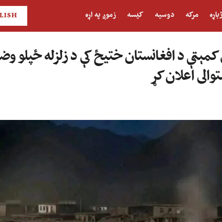
باړه
مرکه
دوسیه
کیسه
زموږ په اړه
LISH
ې کمېټې د افغانستان ختیځ کې د زلزله ځپلو و
والی اعلان کړ