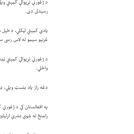
د ژغورنې نړیوالې کمېتې ویل
رسېدلی دی.
یادې کمېتې لیکلي، د ځپل شو
غرنیو سیمو ته لاس رسی س
د ژغورنې نړیوالې کمېتې ټين
واخلي.
دغه راز یاد بنسټ ویلي، ډېر
رامنځ ته شوې بشري اړتیاوې