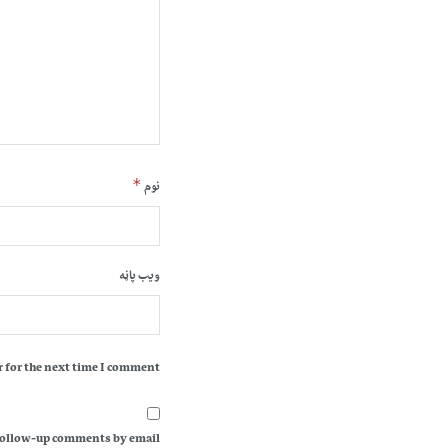
*
نوم
ویب پاڼه
 for the next time I comment.
follow-up comments by email.