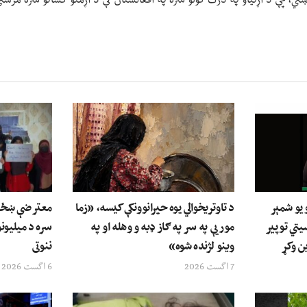
وښتي، چې د اړتیاو په درک کولو سره په افغانستان کې د اړمنو کسانو سره مرست
 یو شمېر
د تاوتریخوالي یوه حیرانوونکې کیسه، «زما
معترضې ښځې: 
یتي توپیر
مور یې په سر په ګاز ډبه و وهله او په
سره د میلیونو
ن وکړ
وینو لژنده شوه»
ننوتی
7 اگست 2026
6 اگست 2026