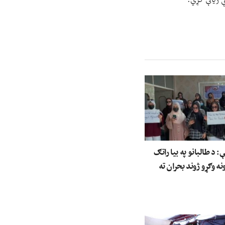
ې زیاتې کړي.
د طالبانو په بیا راتګ
نه وګړو ژوند بحران ته