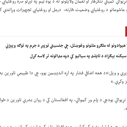
یوالې کمېتې ننګرهار او لغمان ولایتونو ته د یوه ټیم په لېږلو سره روغتیايي
 ماشومانو د روغتیايي وضعیت څارنه، درمل او روغتیايي تجهیزات وړاندې ک
یکنه بېګزاد د تایلنډ په سیالیو کې دوه مډالونه تر لاسه کړل
یرې و ویل:«د هغه اضافي فشار په اړه اندېښمن یوو، چې دا طبیعي ناورین به
ز وکړي.»
ړیوالې بودجې د پام وړ کموالي، په افغانستان کې د روان بشري ناورین د ځوا
.