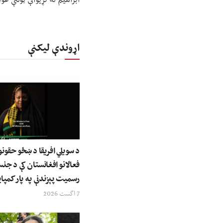
ابراهیم له نړیوالې ټولنې غ
اړوندې لیکنې
د سویلي افریقا د ښځو حقونو
فعالانو افغانستان کې د جنس
رسمیت پېزندنې په پار کمپای
7 اگست 2026