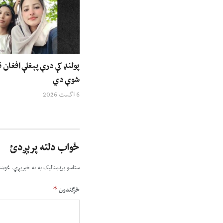
پولنډ کې درې پېغلې افغان ن
شوې دي
6 اگست 2026
ځواب دلته پرېږدئ
ستاسو برېښناليک به نه خپريږي.
غوښت
*
څرگندون