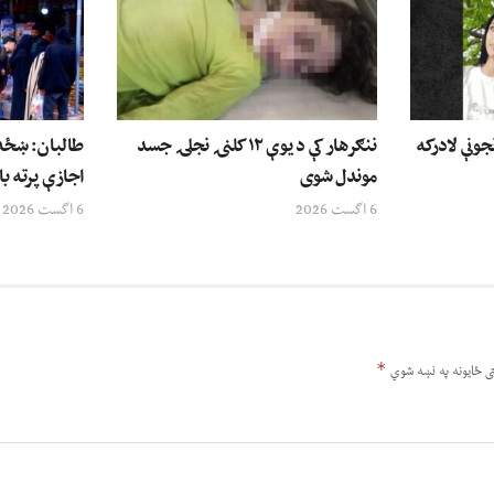
جونې لادرکه
ننګرهار کې د یوې ۱۲ کلنۍ نجلۍ جسد
طالبان: ښځه 
موندل شوی
اجازې پرته با
6 اگست 2026
6 اگست 2026
*
ى ځایونه په نښه شوي