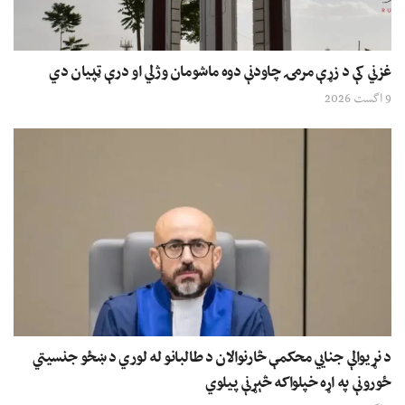
غزني کې د زړې مرمۍ چاودنې دوه ماشومان وژلي او درې ټپیان دي
9 اگست 2026
د نړیوالې جنايي محکمې څارنوالان د طالبانو له لوري د ښځو جنسیتي
ځورونې په اړه خپلواکه څېړنې پیلوي