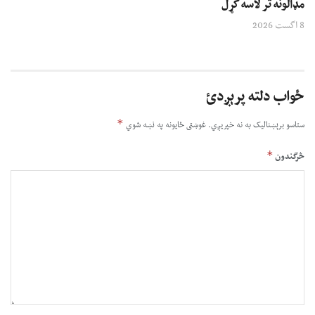
مډالونه تر لاسه کړل
8 اگست 2026
ځواب دلته پرېږدئ
*
ستاسو برېښناليک به نه خپريږي.
غوښتى ځایونه په نښه شوي
*
څرگندون