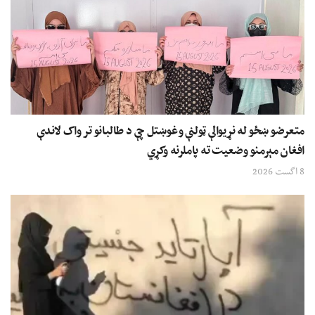
متعرضو ښځو له نړیوالې ټولنې وغوښتل چې د طالبانو تر واک لاندې
افغان مېرمنو وضعیت ته پاملرنه وکړي
8 اگست 2026