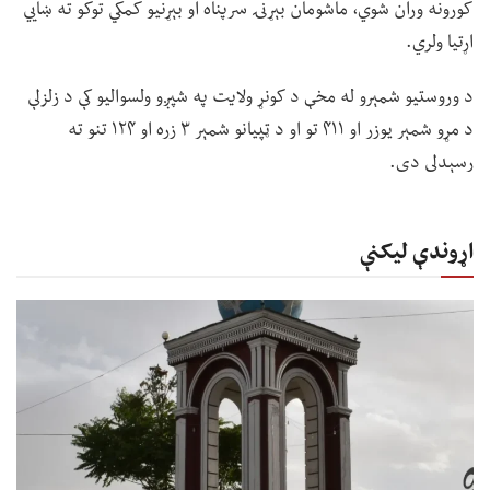
کورونه وران شوي، ماشومان بېړنۍ سرپناه او بېړنیو کمکي توکو ته ښايي
اړتیا ولري.
د وروستیو شمېرو له مخې د کونړ ولایت په شپږو ولسوالیو کې د زلزلې
د مړو شمېر یوزر او ۴۱۱ تو او د ټپیانو شمېر ۳ زره او ۱۲۴ تنو ته
رسېدلی دی.
اړوندې لیکنې