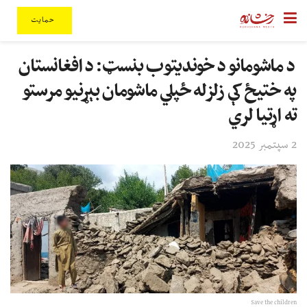
حمایت
د ماشومانو د خوندیتوب بنسټ: د افغانستان
په ختیځ کې زلزله ځپلي ماشومان بېړنیو مرستو
ته اړتیا لري
2 سپتمبر 2025
Save the children