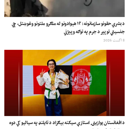
د بشري حقونو سازمانونه: ۱۴ هېوادونو له ملګرو ملتونو وغوښتل، چې
جنسیتي توپير د جرم په توګه وپېژني
8 اگست 2026
د افغانستان یوازینۍ استازې سیکنه بېګزاد د تایلنډ په سیالیو کې دوه