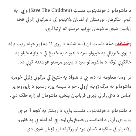
د ماشومانو د خوندیتوب بنسټ (Save The Children) وايي، په
کونړ، ننګرهار، نورستان او لغمان ولایتونو کې د مرګونې زلزلې څخه
زیانمن شوي ماشومان بېړنیو مرستو ته اړتیا لري.
رخشانه:
دغه بنسټ نن (سه شنبه د وږي ۱۱ مه) پر خپله وېب پاڼه
د یوې خبرپاڼې په خپرولو سره د هېواد په ختیځ کې د زلزله ځپلو په
ځانګړې توګه د ماشومانو سره د بېړنیو مرستو غوښتنه کړې ده.
تر اوسه معلومه نه ده، چې د هېواد په ختیځ کې مرګونې زلزلې څومره
ماشومانو ته مرګ ژوبله اړولې. خو د سیمه ییزه رسنیو د راپورونو پر
اساس د دغې زلزلې ډېری قربانیان ښځې، ماشومان او زاړه خلک دي.
د ماشومانو د خوندیتوب بنسټ وايي، د ریشتر په کچه ۶ درجې
زورورې زلزلې د افغانستان ختیځ ولړزاوه، چې له امله یې په څلورو
ولایتونو کې سلګونه کسان مړه او زرګونه نور ټپیان شوي دي.