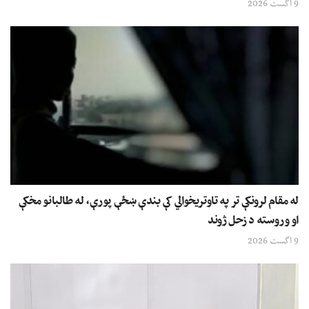
9 اگست 2026
له مقام لرونکې تر په تاوتریخوالي کې بندې ښځې پورې، له طالبانو مخکې
او وروسته د زحل ژوند
9 اگست 2026