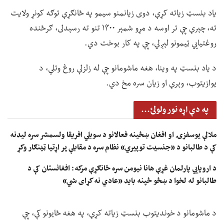
یاد بنسټ زیاته کړې، دوی زیانمنو سیمو په ځانګړې توګه کونړ ولایت
ته، چېرې چې تر اوسه د مړو شمېر ۱۴۰۰ تنو ته رسېدلی، ګرځنده
روغتیايي ټیمونو لېږلي، چې په کار بوخت دي.
د یاد بنسټ په وینا، هغه ماشومانو چې له زلزلې روغ وتلي، د
یوازیتوب، وېرې او زیان سره مخ دي.
په دې اړه نور ولولئ...
ملالې یوسفزۍ او افغان ښځینه فعالانو د سویلي افریقا ولسمشر سره لیدنه
کې د طالبانو د «جنسیت توپیري» نظام سره د مقابلې پر اړتیا ټينګار وکړ
د اروپايي پارلمان غړې هانا نیومن سره ځانګړې مرکه: افغانستان کې د
طالبانو له لخوا د ښځو ځپنه باید «عادي نه کړای شي»
د ماشومانو د خوندیتوب بنسټ زیاته کړې، په هغه ځایونو کې، چې