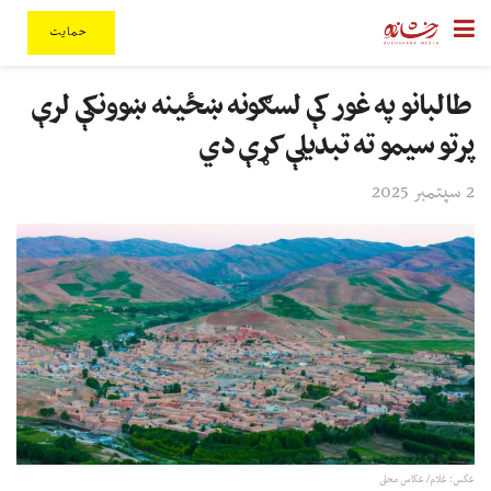
حمایت
طالبانو په غور کې لسګونه ښځینه ښوونکې لرې
پرتو سیمو ته تبدیلې کړې دي
2 سپتمبر 2025
عکس: غلام/ عکاس محلی