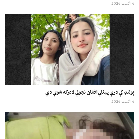
6 اگست 2026
پولنډ کې درې پېغلې افغان نجونې لادرکه شوې دي
6 اگست 2026