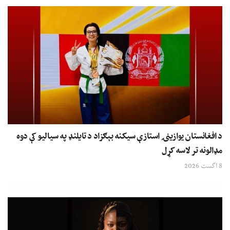
د افغانستان یوازینۍ استازې سیکنه بېګزاد د تایلنډ په سیالیو کې دوه
مډالونه تر لاسه کړل
8 اگست 2026