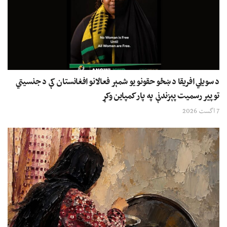
د سویلي افریقا د ښځو حقونو یو شمېر فعالانو افغانستان کې د جنسیتي
توپیر رسمیت پېزندنې په پار کمپاین وکړ
7 اگست 2026