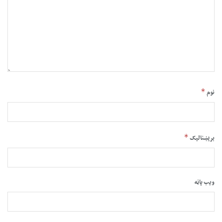
*
نوم
*
بریښنالیک
ویب پاڼه