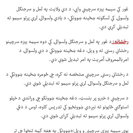
غور کې سیمه ییزه سرچینې وايي، د دې ولایت په لعل و سرجنګل
ولسولۍ کې لسګونه ښځینه ښوونکې، د یادې ولسوالۍ لرې پرتو سیمو ته
تبدیلې کړې دي.
رخشانه:
د غور په لعل و سرجنګل ولسوالۍ کې دوه سیمه ییزه سرچینو
رخشانې رسنۍ ته و ویل، دغه ښځينه ښوونکې د دې ولسوالۍ د
امربالمعروف آمریت په امر تبدیل شوې دي.
د رخشانې رسنۍ سرچینې مشخصه نه کړه، چې څومره ښځینه ښوونکې د
لعل و سرجنګل ولسوالۍ لرې پرتو سیمو ته تبدیلې شوې دي.
د سرچینې د خبرو پر بنسټ، دغه ښځينه ښوونکو چې وړاندې د خپلو
استوګنې ځایونو ته نېږدې ښوونځیو کې تدریس کاوه، اوس د دغې
ولسوالۍ لرې پرتو سیمو ته تبدیلې کړای شوې دي.
یوې سیمه ییزې سرچینې و ویل:«ښوونکې په هغه کمه تنخوا چې تر