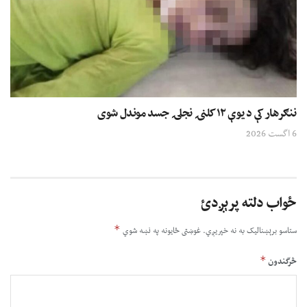
ننګرهار کې د یوې ۱۲ کلنۍ نجلۍ جسد موندل شوی
6 اگست 2026
ځواب دلته پرېږدئ
*
ستاسو برېښناليک به نه خپريږي.
غوښتى ځایونه په نښه شوي
*
څرگندون