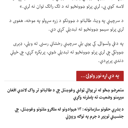
لاسه کوي یې، لرې پرتو ښوونځیو ته د تګ راتګ توان نه لري.»
د سرچینې په وینا، طالبانو د ښوونکو د زړه سړولو په موخه، هغوی د
لرې پرتو سیمو ښوونځیو ته تبدیلې کړې دي.
په دغې ولسوالۍ کې یوې بلې سرچینې رخشانې رسنۍ ته ویلي، ډېری
ښوونکې چې لرې پرتو ښوونځیو ته تبدیلې شوې، پرېکړه کړې، چې خپلې
دندې پرېږدي.
په دې اړه نور ولولئ...
متعرضو ښځو له نړیوالې ټولنې وغوښتل چې د طالبانو تر واک لاندې افغان
مېرمنو وضعیت ته پاملرنه وکړي
د بشري حقونو سازمانونه: ۱۴ هېوادونو له ملګرو ملتونو وغوښتل، چې
جنسیتي توپير د جرم په توګه وپېژني