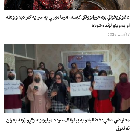
د تاوتریخوالي یوه حیرانوونکې کیسه، «زما مور یې په سر په ګاز ډبه و وهله
او په وینو لژنده شوه»
7 اگست 2026
معترضې ښځې: د طالبانو په بیا راتګ سره د میلیونونه وګړو ژوند بحران
ته ننوتی