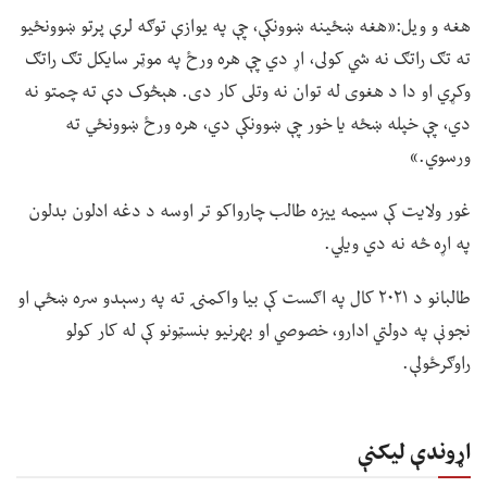
هغه و ویل:«هغه ښځینه ښوونکې، چې په یوازې توګه لرې پرتو ښوونځیو
ته تګ راتګ نه شي کولی، اړ دي چې هره ورځ په موټر سایکل تګ راتګ
وکړي او دا د هغوی له توان نه وتلی کار دی. هېڅوک دې ته چمتو نه
دي، چې خپله ښځه یا خور چې ښوونکې دي، هره ورځ ښوونځي ته
ورسوي.»
غور ولایت کې سیمه ییزه طالب چارواکو تر اوسه د دغه ادلون بدلون
په اړه څه نه دي ویلي.
طالبانو د ۲۰۲۱ کال په اګست کې بیا واکمنۍ ته په رسېدو سره ښځې او
نجونې په دولتي ادارو، خصوصي او بهرنیو بنسټونو کې له کار کولو
راوګرځولې.
اړوندې لیکنې