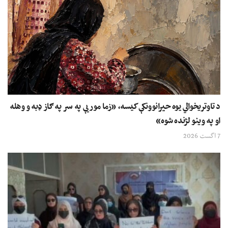
د تاوتریخوالي یوه حیرانوونکې کیسه، «زما مور یې په سر په ګاز ډبه و وهله
او په وینو لژنده شوه»
7 اگست 2026