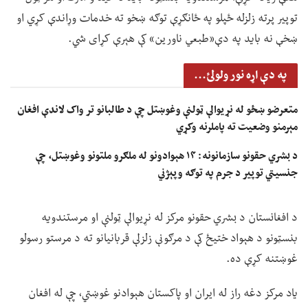
توپیر پرته زلزله ځپلو په ځانګړې توګه ښخو ته خدمات وړاندې کړي او
ښخې نه باید په دې«طبعي ناورین» کې هېرې کړای شي.
په دې اړه نور ولولئ...
متعرضو ښځو له نړیوالې ټولنې وغوښتل چې د طالبانو تر واک لاندې افغان
مېرمنو وضعیت ته پاملرنه وکړي
د بشري حقونو سازمانونه: ۱۴ هېوادونو له ملګرو ملتونو وغوښتل، چې
جنسیتي توپير د جرم په توګه وپېژني
د افغانستان د بشري حقونو مرکز له نړیوالې ټولنې او مرستندویه
بنسټونو د هېواد ختیځ کې د مرګونې زلزلې قربانیانو ته د مرستو رسولو
غوښتنه کړې ده.
یاد مرکز دغه راز له ایران او پاکستان هېوادنو غوښتي، چې له افغان