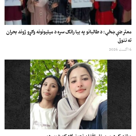
معترضې ښځې: د طالبانو په بیا راتګ سره د میلیونونه وګړو ژوند بحران
ته ننوتی
6 اگست 2026