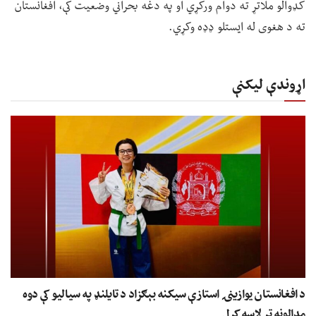
کډوالو ملاتړ ته دوام ورکړي او په دغه بحراني وضعیت کې، افغانستان
ته د هغوی له ایستلو ډډه وکړي.
اړوندې لیکنې
د افغانستان یوازینۍ استازې سیکنه بېګزاد د تایلنډ په سیالیو کې دوه
مډالونه تر لاسه کړل