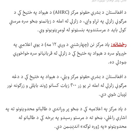
عکس: وکیل کوهسار- نیویورک تایمز
د افغانستان د بشري حقونو مرکز (AHRC) د هېواد په ختیځ کې د
مرګونې زلزلې په تړاو وايي، د زلزلې له امله د زیانمنو ښځو سره مرستې
کول باید د مرستندویه بنسټونو له لومړیتوبونو وي.
رخشانه:
یاد مرکز نن (چهارشنبې د وږي ۱۲ مه) د یوې اعلامیې په
خپرولو سره د هېواد په ختیځ کې د زلزلې له قربانیانو سره خواخوږي
ښودلې ده.
د افغانستان د بشري حقونو مرکز ویلي، د هېواد په ختیځ کې د دغه
مرګونې زلزلې له امله تر یو زر ۴۰۰ زیات کسانو ژوند بایللی و زرګونه نور
ټپیان شوي دي.
د یاد مرکز په اعلامیه کې د ښځو پر وړاندې د طالبانو محدویتونو ته په
اشارې راغلي، ښخو ته د مرستو رسېدو په برخه کې د طالبانو له
محدویتونو «په ژوره توګه» اندېښمن دي.