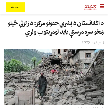
حمایت
د افغانستان د بشري حقونو مرکز: د زلزلې ځپلو
ښځو سره مرستې باید لومړیتوب ولري
3 سپتمبر 2025