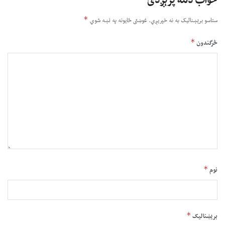
ځواب دلته پرېږدئ
*
ستاسو برېښناليک به نه خپريږي.
غوښتى ځایونه په نښه شوي
*
څرگندون
*
نوم
*
بریښنالیک