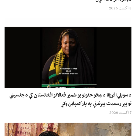
8 اگست 2026
د سویلي افریقا د ښځو حقونو یو شمېر فعالانو افغانستان کې د جنسیتي
توپیر رسمیت پېزندنې په پار کمپاین وکړ
7 اگست 2026