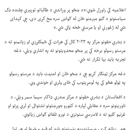
اعلامیه کې راوړل شوي:«د ښځو پر وړاندې د طالبانو توپیري چلنده ډک
سیاستونو د ګڼو مېرمنو ځان له ګواښ سره مخ کړی دی، چې کېدای
شي له ژغورنې او یا مرستې څخه پاتې شي.»
د بشري حقونو مرکز په ۲۰۲۳ کال کې هرات کې ځمکلړزې او زیانمنو ته د
مرستو رسولو برخه کې پر ښځو محدویتونو ته په اشارې ویلي، دغه
تجربه باید بیا تکرار نه شي.
دغه مرکز ټينګار کړیو چې د ښخو ځان او امنیت باید د مرستو رسولو
په ټولو هڅو کې په لومړیتوب کې ځای ولري او خوندي وي.
د افغانستان د بشري حقونو د مرکز مشرې ډاکتر سیما سمر ویلي، د
ناورینونو سره د مقابلې لپاره د کټورو جوړښتونو نشتوالی او لرې پرتو او
غرنیو کلیو ته د لاسرسي ستونزې د نورو تلفاتو ګواښ زیاتوي.
هغې زیاته کړې، مرستندویه بنسټونه باید له قید و شرط او هر ټول