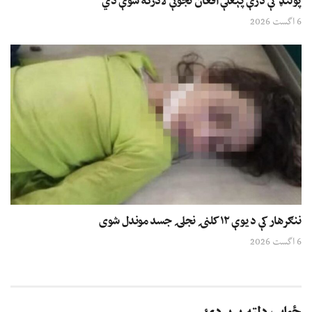
پولنډ کې درې پېغلې افغان نجونې لادرکه شوې دي
6 اگست 2026
ننګرهار کې د یوې ۱۲ کلنۍ نجلۍ جسد موندل شوی
6 اگست 2026