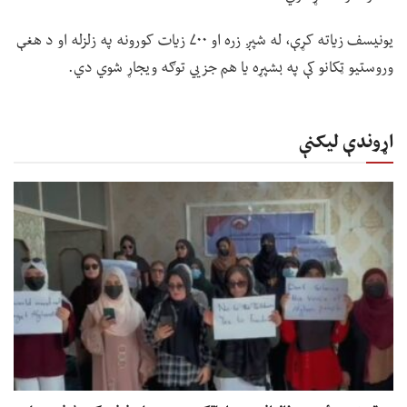
یونیسف زیاته کړې، له شپږ زره او ۷۰۰ زیات کورونه په زلزله او د هغې
وروستیو ټکانو کې په بشپړه یا هم جزيي توګه ویجاړ شوي دي.
اړوندې لیکنې