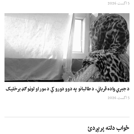
5 اگست 2026
د جبري واده قرباني، د طالبانو په دوو دورو کې د مور او لوڼو ګډ برخلیک
5 اگست 2026
ځواب دلته پرېږدئ