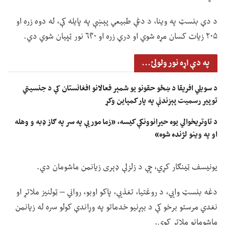
د دې بنسټ په وینا، د دغې طبیعي پېښې په پایله کې، له دوه زره او
۲۰۵ زیات کسان مړه شوي او درې زره او ۶۴۰ نور ټپيان شوي دي.
په دې اړه نور ولولئ...
د سویلي افریقا د ښځو حقونو یو شمېر فعالانو افغانستان کې د جنسیتي
توپیر رسمیت پېزندنې په پار کمپاین وکړ
د تاوتریخوالي یوه حیرانوونکې کیسه، «زما مور یې په سر په ګاز ډبه و وهله
او په وینو لژنده شوه»
یونیسف ټينګار کړي، چې د زلزلې ډېری زیانمن ماشومان دي.
دغه بنسټ وايي، د روغتیا، تغذیې، پاکو اوبو، رواني – ټولنیز ملاتړ او
نغدي مرستو برخو کې د بېړنیو خدماتو په وړاندې کولو سره له زیانمن
ماشومانو ملاتړ کوي.