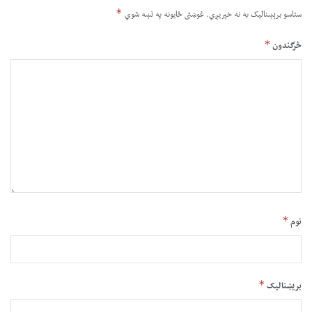
*
ستاسو برېښناليک به نه خپريږي.
غوښتى ځایونه په نښه شوي
*
څرگندون
*
نوم
*
بریښنالیک