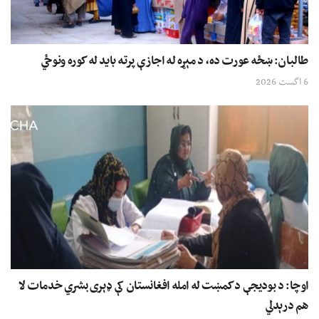
طالبان: ښځه عورت ده، د مېړه له اجازې پرته باید له کوره ونوځي
6 اگست 2026
اوچا: د بودیجې د کمښت له امله افغانستان کې ډېری بشري خدمات لا
هم درېدلي