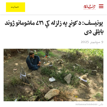
حمایت
یونیسف: د کونړ په زلزله کې ۷۳۱ ماشومانو ژوند
بایللی دی
9 سپتمبر 2025
عکس: Mohammad Balabuluki