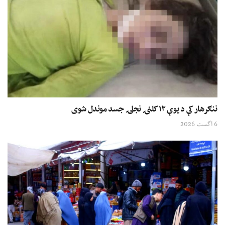
ننګرهار کې د یوې ۱۲ کلنۍ نجلۍ جسد موندل شوی
6 اگست 2026