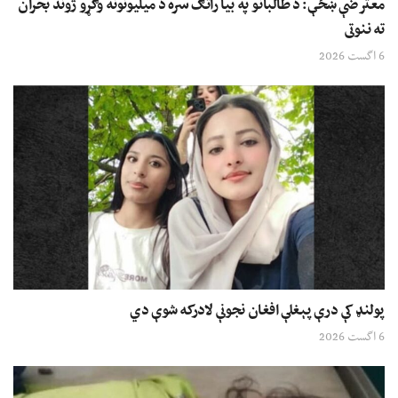
معترضې ښځې: د طالبانو په بیا راتګ سره د میلیونونه وګړو ژوند بحران
ته ننوتی
6 اگست 2026
پولنډ کې درې پېغلې افغان نجونې لادرکه شوې دي
6 اگست 2026