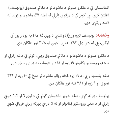
افغانستان کې د ملګرو ملتونو د ماشومانو د ملاتړ صندوق (یونیسف)
اعلان کړی، چې کونړ کې د مرګونې زلزلې له امله ۷۳۱ ماشومانو ژوند له
لاسه ورکړی دی.
رخشانه:
یونیسف تېره ورځ(دوشنبې د وږي ۱۷ مه) په یوه راپور کې
لیکلي، چې له دې ډلې ۳۹۳ تنه یې نجونې او ۳۳۸ نور هلکان دي.
د ملګرو ملتونو د ماشومانو د ملاتړ صندوق ویلي، کونړ کې دغه زلزلې او
د هغو وروستیو ټکانونو ۱۹ زره او ۷۸۱ ماشومانو ته زیان رسولی دی.
دغه بنسټ وايي، د ۱۹ زره څخه زیاتو ماشومانو منځ کې ۱۰ زره او ۲۹۹
نجونې او ۹ زره او ۴۸۲ تنه نور هلکان دي.
یونیسف زیاته کړې، دغه شمېر ماشومان کونړ کې د لوی ۶ او ۶.۲ درجې
زلزلې او د هغې وروستیو ټکانونو او له ۵ درجې پورته زلزلې قرباني شوي
دي.