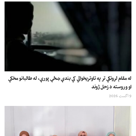
له مقام لرونکې تر په تاوتریخوالي کې بندې ښځې پورې، له طالبانو مخکې
او وروسته د زحل ژوند
9 اگست 2026