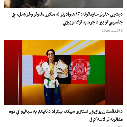
د بشري حقونو سازمانونه: ۱۴ هېوادونو له ملګرو ملتونو وغوښتل، چې
جنسیتي توپير د جرم په توګه وپېژني
8 اگست 2026
د افغانستان یوازینۍ استازې سیکنه بېګزاد د تایلنډ په سیالیو کې دوه
مډالونه تر لاسه کړل