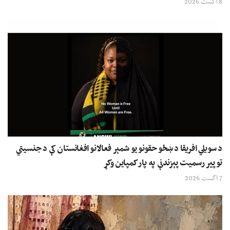
8 اگست 2026
د سویلي افریقا د ښځو حقونو یو شمېر فعالانو افغانستان کې د جنسیتي
توپیر رسمیت پېزندنې په پار کمپاین وکړ
7 اگست 2026