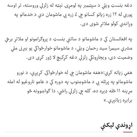
دغه بنسټ ویلي د سپټمبر په لومړۍ نېټه له زلزلې وروسته، تر اوسه
پورې له ۱۲ زره زیاتو کسانو چې ۷ زره یې ماشومان دي د خدماتو په
وړاندې کولو ملاتړ شوی دی.
په افغانستان کې د ماشومانو د ساتنې بنسټ د پروګرامونو او ملاتړ برخې
مشرې سیمرا سید رحمان ویلي، د ماشومانو خوارځواکي یو بېړنی ملي
وضعیت دی، ویجاړونکې زلزلې دغه کړکېچ لا ژور کړی دی.
هغې زیاته کړې:«هغه ماشومان چې له خوارځواکۍ کړېږي، د نورو
ماشومانو په پرتله یې د ماشومتوب په دوره کې د عامو ناروغیو له امله
مړینه ۱۱ ځله ډېره ده، کله چې زلزلې راشي، دا ګواښوونه څو
برابره زیاتېږي.»
اړوندې لیکنې