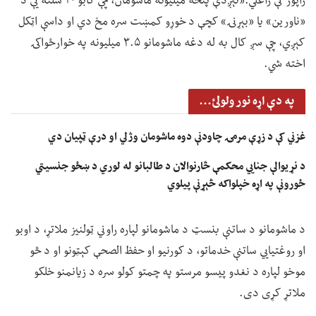
راپور کې راغلي:«نېږدې پنځه میلیونه ماشومان، چې کابو ۲۰ سلنه یې د
«ناورین» یا «بېړنۍ» کچې د خوړو کمښت سره مخ دي او داسې اټکل
کېږي، چې سږ کال به له دغه ماشومانو ۳.۵ میلیونه په خوارځواکۍ
اخته شي.
په دې اړه نور ولولئ...
غزني کې د زړې مرمۍ چاودنې دوه ماشومان وژلي او درې ټپیان دي
د نړیوالې جنايي محکمې څارنوالان د طالبانو له لوري د ښځو جنسیتي
ځورونې په اړه خپلواکه څېړنې پیلوي
د ماشومانو د ساتنې بنسټ د ماشومانو لپاره راوني ټولنیز ملاتړ، د اوبو
او روغتیايي ساتنې خدماتو، د کورنیو او حفظ الصحې کېټونو او د څو
موخو لپاره د نغدو پیسو مرستو په چمتو کولو سره د زیانمنو خلکو
ملاتړ کړی دی.