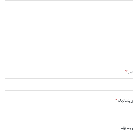
*
نوم
*
بریښنالیک
ویب پاڼه