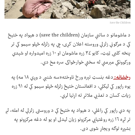
Save the Children
د ماشومانو د ساتنې سازمان (save the children) د هېواد په ختیځ
کې د مرګونې زلزلې وروسته اعلان کړی، چې په زلزله ځپلو سیمو کې تر
پنځه کلنۍ ټیټ، کابو ۳۷ زره ماشومان او ۱۰ زره امیدواره او شېدې
ورکوونکې مېرمنې له سختې خوارځواکۍ سره مخ دي.
رخشانه:
دغه بنسټ تېره ورځ ناوخته«سه شنبې د وږي ۱۸ مه) په
یوه راپور کې لیکلي، د افغانستان ختیځ زلزله ځپلو سیمو کې له ۹۱ زره
زیات کسان د تغذیې ملاتړ ته اړتیا لري.
په دې راپور کې راغلي، د هېواد په ختیځ کې د وروستۍ زلزلې له امله، لږ
تر لږه ۱۶ زره روغتیايي مرکزونو زیان لیدلی او یو له دغه مرکزونو په
بشپړه توګه ویجاړ شوی دی.