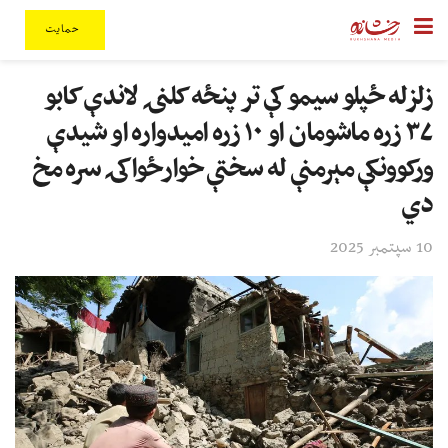
حمایت
زلزله ځپلو سیمو کې تر پنځه کلنۍ لاندې کابو
۳۷ زره ماشومان او ۱۰ زره امیدواره او شیدې
ورکوونکې مېرمنې له سختې خوارځواکۍ سره مخ
دي
10 سپتمبر 2025