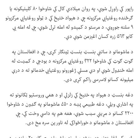
راپور کې راوړل شوي، په روان میلادي کال کې شاوخوا ۸۰ کلېنیکونه یا
ګرځنده روغتیايي مرکزونه چې د هېواد ختیځ کې د ټولو روغتیايي مرکزونو
۹ سلنه جوړوي، د مرستو د کمېدو له امله تړل شوي، چې له امله یې
کابو ۵۶۴ زره کسان اغېزمن شوي دي.
د ماشومانو د ساتنې بنسټ بنسټ ټينګار کړی، چې د افغانستان په
ګوټ ګوټ کې شاوخوا ۴۲۲ روغتیايي مرکزونه د بودجې د کمښت له
امله ځنډول شوي او دې مسلې ژغورونو روغتیايي خدماتو ته د درې
میلیونه کسانو لاسرسی راکم کړی دی.
دغه بنسټ د هېواد په ختیځ کې زلزلې او د هغې وروستیو ټکانونو ته
په اشارې ویلي، دغه طبیعي پښه د ۷۵۰ ماشومانو په ګډون د شاوخوا
۲۲۰۰ کسانو د مړینې سبب شوې، هغه هم په داسې وخت کې، چې
افغانستان د ماشومانو د خوراځواکۍ له ناورین سره مخ دی.