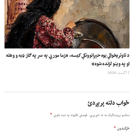
د تاوتریخوالي یوه حیرانوونکې کیسه، «زما مور یې په سر په ګاز ډبه و وهله
او په وینو لژنده شوه»
7 اگست 2026
ځواب دلته پرېږدئ
*
ستاسو برېښناليک به نه خپريږي.
غوښتى ځایونه په نښه شوي
*
څرگندون