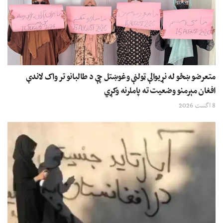
متعرضو ښځو له نړیوالې ټولنې وغوښتل چې د طالبانو تر واک لاندې
افغان مېرمنو وضعیت ته پاملرنه وکړي
8 اگست 2026