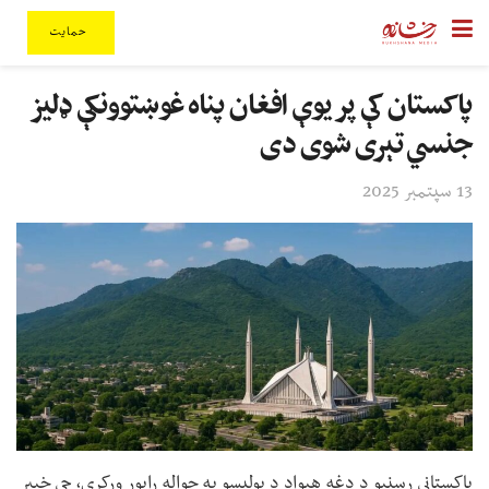
حمایت
پاکستان کې پر یوې افغان پناه غوښتوونکې ډلیز
جنسي تېری شوی دی
13 سپتمبر 2025
پاکستاني رسنیو د دغه هېواد د پولیسو په حواله راپور ورکړی، چې خیبر