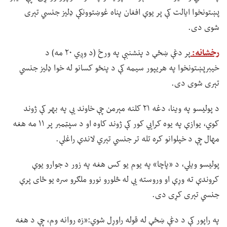
پښتونخوا ایالت کې پر یوې افغان پناه غوښتوونکې ډلیز جنسي تېری
شوی دی.
رخشانه:
پر دغې ښځې د پنشنبې په ورځ (د وږي ۲۰ مه) د
خیبرپښتونخوا په هریپور سیمه کې د پنځو کسانو له خوا ډلیز جنسي
تېری شوی دی.
د پولیسو په وینا، دغه ۲۱ کلنه مېرمن چې خاوند یې په بهر کې ژوند
کوي، یوازې په یوه کرایي کور کې ژوند کاوه او د سپټمبر پر ۱۱ مه هغه
مهال چې د خپلوانو کره تله تر جنسي تېري لاندې راغلې.
پولیسو ویلي، د «پاچا» په یوم یو کس هغه په زور د جوارو یوې
کروندې ته وړې او وروسته یې له څلورو نورو ملګرو سره یو ځای پرې
جنسي تېری کړی دی.
په راپور کې د دغې ښځې له قوله راوړل شوي:«زه روانه وم، چې د هغه