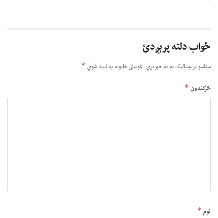
ځواب دلته پرېږدئ
*
ستاسو برېښناليک به نه خپريږي.
غوښتى ځایونه په نښه شوي
*
څرگندون
*
نوم