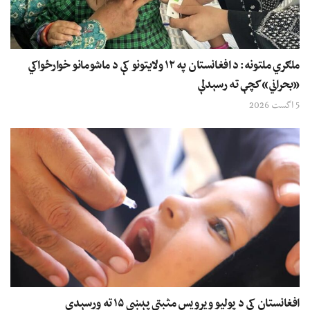
ملګري ملتونه: د افغانستان په ۱۲ ولایتونو کې د ماشومانو خوارځواکي
«بحراني» کچې ته رسېدلې
5 اگست 2026
افغانستان کې د پولیو ویرویس مثبتې پېښې ۱۵ ته ورسېدې