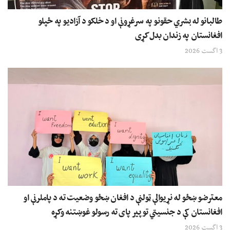
طالبانو له بشري حقونو په سرغړونې او د خلکو د آزادیو په ځپلو
افغانستان په زندان بدل کړی
3 اگست 2026
معترضو ښځو له نړیوالې ټولنې د افغان ښځو وضعیت ته د پاملرنې او
افغانستان کې د جنسیتي توپیر پای ته رسولو غوښتنه وکړه
3 اگست 2026