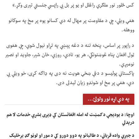
کس څلور نور ملګري راغلل او یو پر بل یې راپسي جنستي تېری وکړ.»
هغې ویلي، چې د مقاومت پر مهال له دې کسانو یوه پر مخ په سوکانو
ووهله.
د راپور پر اساس، پنځه تنه د دغه پېښې په تړاو نیول شوي، چې هغوی
ټول افغان پناه غوښتونکي، هر یو، نادي، روزي، خان شېر، جاوید او نصیر
نومېږي.
پاکستاني پولیسو د دغې ښخې هویت نه دی په ډاګه کړی، خو ویلي یې
دي، هغې پر مخ او شونډو زیان لیدلی دی.
په دې اړه نور ولولئ...
اوچا: د بودیجې د کمښت له امله افغانستان کې ډېری بشري خدمات لا هم
درېدلي
د جبري واده قرباني، د طالبانو په دوو دورو کې د مور او لوڼو ګډ برخلیک