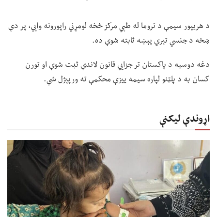
د هریپور سیمې د تروما له طبي مرکز څخه لومړني راپورونه وايي، پر دې
ښځه د جنسي تېري پېښه ثابته شوې ده.
دغه دوسیه د پاکستان تر جزايي قانون لاندې ثبت شوې او تورن
کسان به د پلټنو لپاره سیمه ییزې محکمې ته ورپېژل شي.
اړوندې لیکنې