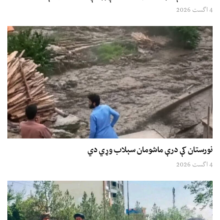
4 اگست 2026
نورستان کې درې ماشومان سېلاب وړي دي
4 اگست 2026