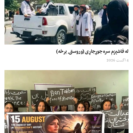
له فاشېزم سره جوړجاړی (وروستۍ برخه)
4 اگست 2026