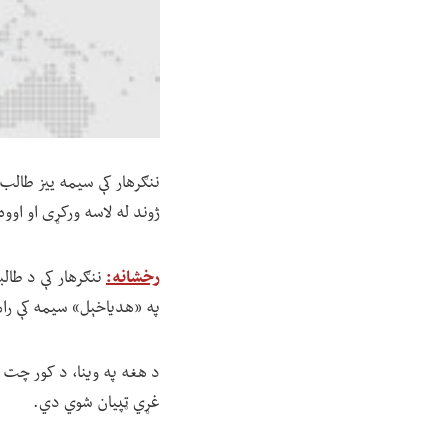
ننګرهار کې سیمه ییز طالب 
ژوند له لاسه ورکړی او اوو
رخشانه:
په «هدیاخېل» سیمه کې را
د هغه په وینا، د کور چت د د
غړي ټپیان شوي دي.