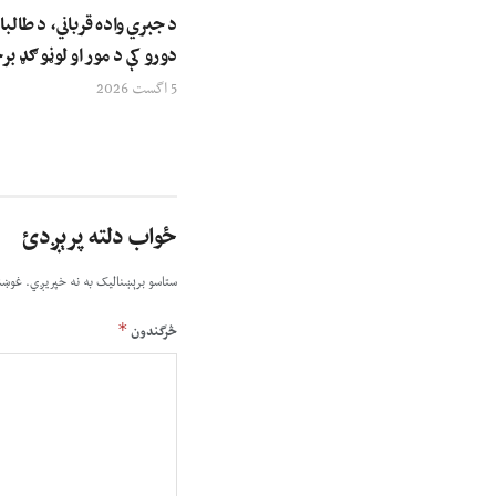
د جبري واده قرباني، د طالبا
دورو کې د مور او لوڼو ګډ ب
5 اگست 2026
ځواب دلته پرېږدئ
ستاسو برېښناليک به نه خپريږي.
غوښت
*
څرگندون