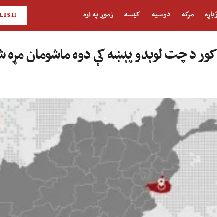
باړه
مرکه
دوسیه
کیسه
زموږ په اړه
LISH
ه کور د چت لوېدو پېښه کې دوه ماشومان مړه 