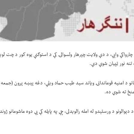
چارواکي وايي، د دې ولایت چپرهار ولسوالۍ کې د استوګنې یوه کور د چت لوېد
ه تنه نور ټپیان شوي دي.
منځ ته شوې ده.
ېوالونو د ورستېدو له امله رالوېدلی، چې په پایله کې یې دوه ماشومانو ژوند ب