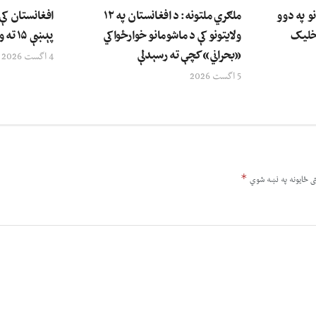
نو په دوو
ملګري ملتونه: د افغانستان په ۱۲
افغانستان کې
رخلیک
ولایتونو کې د ماشومانو خوارځواکي
پېښې ۱۵ ته ورسېدې
«بحراني» کچې ته رسېدلې
4 اگست 2026
5 اگست 2026
*
ى ځایونه په نښه شوي