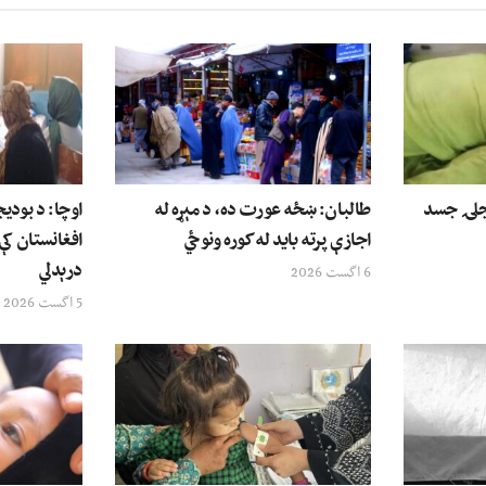
وې ۱۲ کلنۍ نجلۍ جسد
طالبان: ښځه عورت ده، د مېړه له
اوچا: د بودی
اجازې پرته باید له کوره ونوځي
افغانستان کې
درېدلي
6 اگست 2026
5 اگست 2026