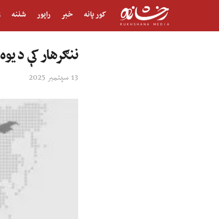
کور پانه
خبر
راپور
شننه
ژ
ننګرهار کې د یو
13 سپتمبر 2025