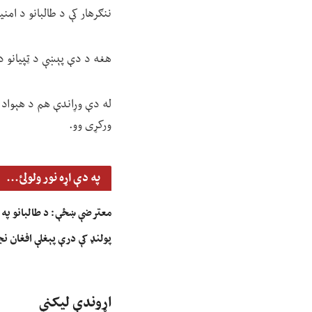
ننګرهار کې د طالبانو د ام
هغه د دې پېښې د ټپیانو د
له دې وړاندې هم د هېواد په
ورکړی وو.
په دې اړه نور ولولئ...
معترضې ښځې: د طالبانو په بی
پولنډ کې درې پېغلې افغان ن
اړوندې لیکنې