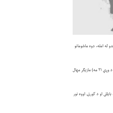
و له امله، دوه ماشومانو
ننګرهار کې د طالبانو د امنیه قوماندانۍ ویاند سید طیب حماد ویلي، دغه پېښه پرون (جمعه د وږي ۲۱ مه) مازیګر مهال
ایللی او د کورنۍ اووه نور