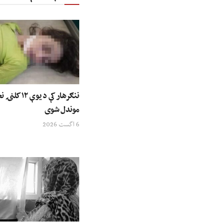
ننګرهار کې د ی
موندل شوی
6 اگست 2026