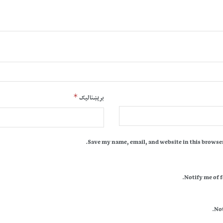
*
بریښنالیک
Save my name, email, and website in this browser
Notify me of 
Not