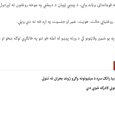
نیه قوماندانۍ ویاند وايي، د پېښې ټپيان د درملنې په موخه روغتون ته لېږد
 روغتیايي حالت، هویت، عمر او جنسیت په اړه څه نه دي ویلي.
 یو شمېر ولایتونو کې د ورته پېښو له امله څو تنو په ځانګړې توګه ښځو او م
ا راتګ سره د میلیونونه وګړو ژوند بحران ته ننوتی
جونې لادرکه شوې دي