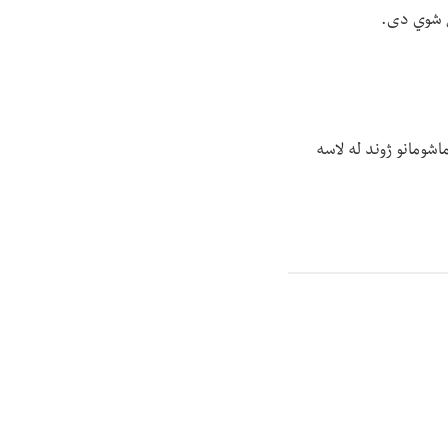
ول شوي دی.
اشومانو ژوند له لاسه