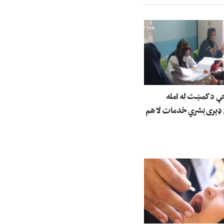
جې د کمښت له امله
 ډېری بشري خدمات لا هم