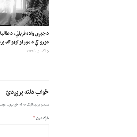
د جبري واده قرباني، د طالبا
دورو کې د مور او لوڼو ګډ ب
5 اگست 2026
ځواب دلته پرېږدئ
ستاسو برېښناليک به نه خپريږي.
غوښت
*
څرگندون