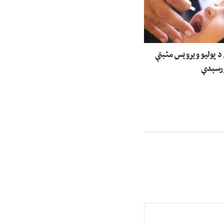
 د پولیو ویرویس مثبتې