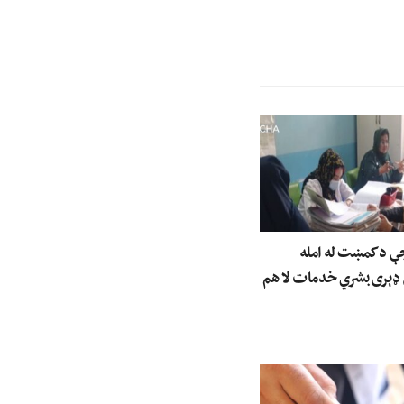
جې د کمښت له امله
 ډېری بشري خدمات لا هم