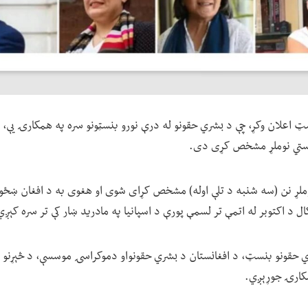
 اعلان وکړ، چې د بشري حقونو له درې نورو بنسټونو سره په همکارۍ یې، د
وستي نوملړ مشخص کړی دی.
وملړ نن (سه شنبه د تلې اوله) مشخص کړای شوی او هغوی به د افغان ښځو 
ال د اکتوبر له اتمې تر لسمې پورې د اسپانیا په مادرید ښار کې تر سره کېږ
 حقونو بنسټ، د افغانستان د بشري حقونواو دموکراسۍ موسسې، د څېړنو ا
مکارۍ جوړېږي.