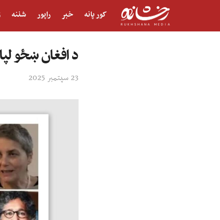
کور پانه
خبر
راپور
شننه
ژ
د افغان ښځو لپا
23 سپتمبر 2025