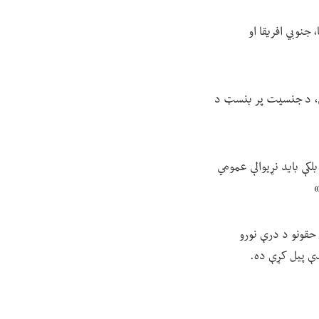
جنوبي افریقا او
 کې، د جنسیت پر بنسټ د
لکې باید نړیوالې عمومي
»
حقونو د درې نورو
دې پیل کړې ده.