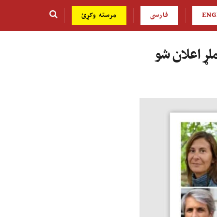
ENG
فارسی
مرسته وکړئ
لړ اعلان شو