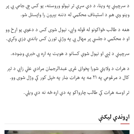
د سرچینې په وینا، د دې سړي تر نیولو وروسته، یو کس چې جامې یې پر
وینو وې هم د استېناف محکمې له دننه بېرون را وایستل شو.
هغه د طالب ځواکونو له قوله وايي، نیول شوی کس د دعوې یو اړخ وو
او د محکمې د جلسې پر مهال یې په وژنې تورن کس باندې ډزې وکړې.
سرچینې د ټپي او نیول شوي کسانو د هویت په اړه بې خبري وښوده.
د هرات د ولایتي شورا پخوانی غړی عبدالرجمان مرادي علي زايي د تېر
کال د مرغومي په ۲۱ مه په هرات ښار په خپل کور کې وژل شوی وو.
تر اوسه هرات کې طالب چارواکو په دې اړه څه نه دي ویلي.
اړوندې لیکنې