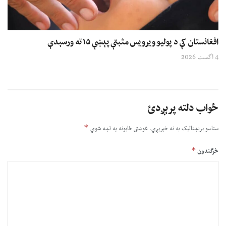
افغانستان کې د پولیو ویرویس مثبتې پېښې ۱۵ ته ورسېدې
4 اگست 2026
ځواب دلته پرېږدئ
*
ستاسو برېښناليک به نه خپريږي.
غوښتى ځایونه په نښه شوي
*
څرگندون