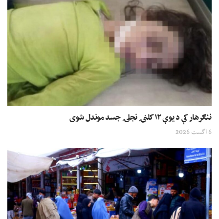
ننګرهار کې د یوې ۱۲ کلنۍ نجلۍ جسد موندل شوی
6 اگست 2026