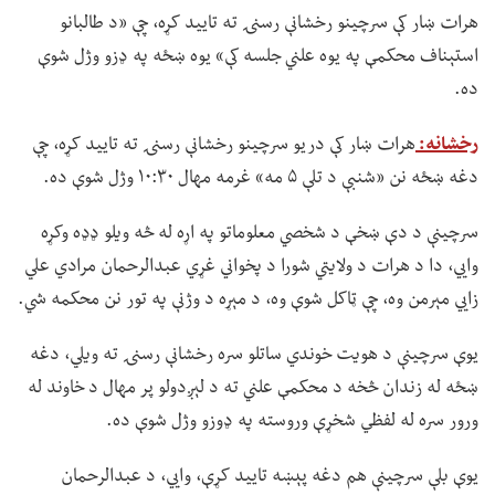
هرات ښار کې سرچینو رخشانې رسنۍ ته تایید کړه، چې «د طالبانو
استېناف محکمې په یوه علني جلسه کې» یوه ښځه په ډزو وژل شوې
ده.
رخشانه:
هرات ښار کې دریو سرچینو رخشانې رسنۍ ته تایید کړه، چې
دغه ښځه نن «شنبې د تلې ۵ مه» غرمه مهال ۱۰:۳۰ وژل شوې ده.
سرچینې د دې ښخې د شخصي معلوماتو په اړه له څه ویلو ډډه وکړه
وايي، دا د هرات د ولایتي شورا د پخواني غړي عبدالرحمان مرادي علي
زايي مېرمن وه، چې ټاکل شوې وه، د مېړه د وژنې په تور نن محکمه شي.
یوې سرچینې د هویت خوندي ساتلو سره رخشانې رسنۍ ته ویلي، دغه
ښځه له زندان څخه د محکمې علني ته د لېږدولو پر مهال د خاوند له
ورور سره له لفظي شخړې وروسته په ډوزو وژل شوې ده.
یوې بلې سرچینې هم دغه پېښه تایید کړې، وايي، د عبدالرحمان