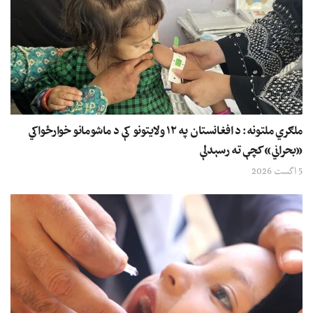
ملګري ملتونه: د افغانستان په ۱۲ ولایتونو کې د ماشومانو خوارځواکي
«بحراني» کچې ته رسېدلې
5 اگست 2026