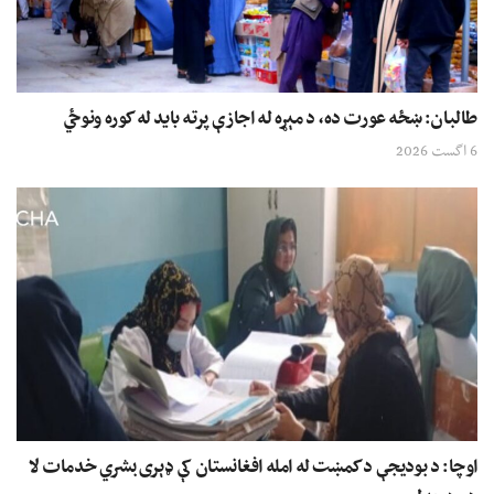
طالبان: ښځه عورت ده، د مېړه له اجازې پرته باید له کوره ونوځي
6 اگست 2026
اوچا: د بودیجې د کمښت له امله افغانستان کې ډېری بشري خدمات لا