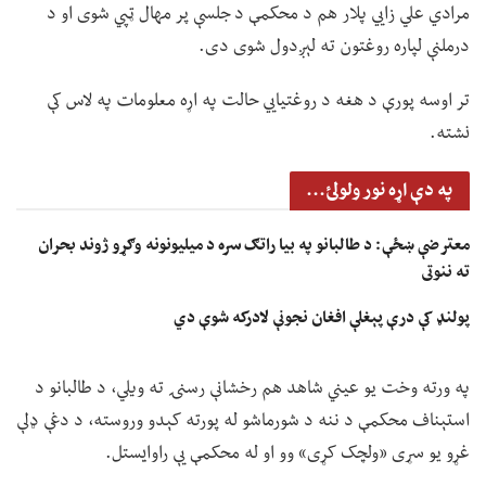
مرادي علي زايي پلار هم د محکمې د جلسې پر مهال ټپي شوی او د
درملنې لپاره روغتون ته لېږدول شوی دی.
تر اوسه پورې د هغه د روغتیايي حالت په اړه معلومات په لاس کې
نشته.
په دې اړه نور ولولئ...
معترضې ښځې: د طالبانو په بیا راتګ سره د میلیونونه وګړو ژوند بحران
ته ننوتی
پولنډ کې درې پېغلې افغان نجونې لادرکه شوې دي
په ورته وخت یو عیني شاهد هم رخشانې رسنۍ ته ویلي، د طالبانو د
استېناف محکمې د ننه د شورماشو له پورته کېدو وروسته، د دغې ډلې
غړو یو سړی «ولچک کړی» وو او له محکمې یې راوایستل.