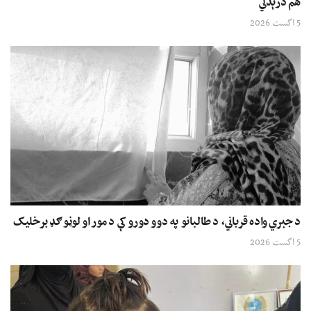
هم درېدلي
5 اگست 2026
د جبري واده قرباني، د طالبانو په دوو دورو کې د مور او لوڼو ګډ برخلیک
5 اگست 2026