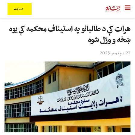
حمایت
هرات کې د طالبانو په استیناف محکمه کې یوه
ښخه و وژل شوه
27 سپتمبر 2025