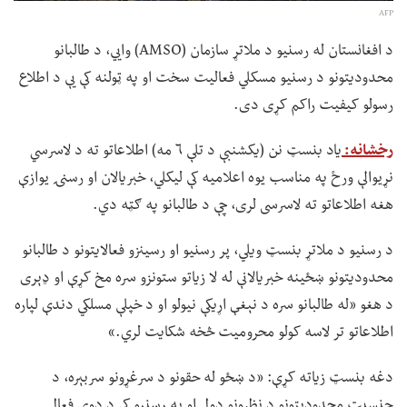
AFP
د افغانستان له رسنیو د ملاتړ سازمان (AMSO) وايي، د طالبانو
محدودیتونو د رسنیو مسکلي فعالیت سخت او په ټولنه کې یې د اطلاع
رسولو کیفیت راکم کړی دی.
رخشانه:
یاد بنسټ نن (یکشنبې د تلې ۶ مه) اطلاعاتو ته د لاسرسي
نړیوالې ورځ په مناسب یوه اعلامیه کې لیکلي، خبریالان او رسنۍ یوازې
هغه اطلاعاتو ته لاسرسی لری، چې د طالبانو په ګټه دي.
د رسنیو د ملاتړ بنسټ ویلي، پر رسنیو او رسینزو فعالایتونو د طالبانو
محدودیتونو ښځینه خبریالانې له لا زیاتو ستونزو سره مخ کړې او ډېری
د هغو «له طالبانو سره د نېغې اړیکې نیولو او د خپلې مسلکي دندې لپاره
اطلاعاتو تر لاسه کولو محرومیت څخه شکایت لري.»
دغه بنسټ زیاته کړې: «د ښځو له حقونو د سرغړونو سربېره، د
جنسیت محدودیتونو د نظرونو ډول او په رسنیو کې د دوی فعال