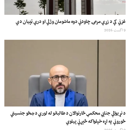
غزني کې د زړې مرمۍ چاودنې دوه ماشومان وژلي او درې ټپیان دي
9 اگست 2026
د نړیوالې جنايي محکمې څارنوالان د طالبانو له لوري د ښځو جنسیتي
ځورونې په اړه خپلواکه څېړنې پیلوي