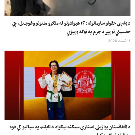
د بشري حقونو سازمانونه: ۱۴ هېوادونو له ملګرو ملتونو وغوښتل، چې
جنسیتي توپير د جرم په توګه وپېژني
8 اگست 2026
د افغانستان یوازینۍ استازې سیکنه بېګزاد د تایلنډ په سیالیو کې دوه