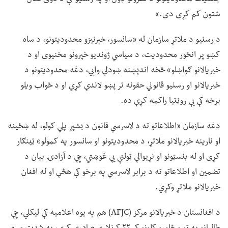
شتون کم کړی دی.»
د رسنیو د ملاتړ سازمان له «سانسور، خپرنیزو محدودیتونو، د ساه
کښو پر انځور محدودیت، د سیاسي ژوندیو خپرونو مخنیوی او د
خبریالانو ګواښلو» څخه اندېښنه ښودلې وايي، دغه محدودیتونو د
خبریالانو او رسنیو قانوني حقونه تر پښو لاندې کړي او د ځواب ویلو
برخه کې یې روڼتیا راکمه کړې ده.
دغه سازمان «اطلاعاتو ته د لاسرسي قانون د بشپړ پلي کولو، له ښځینه
او نارینه خبریالانو ملاتړ، د محدودیتونو او سانسور په کمولو» ټينګار
کړی او له بنسټونو او نړیوالې ټولنې یې غوښتي، چې د آزادۍ بیان د
تضمین او اطلاعاتو ته د برابر لاسرسي په برخو کې هڅې او له افغان
خبریالانو ملاتړ وکړي.
د افغانستان د خبریالانو مرکز (AFJC) هم په یوه اعلامیه کې لیکلي، چې
طالبانو په تېرو څلورو کلونو کې ۲۲ کړنلارې صادرې کړې، په شدت سره