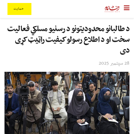
حمایت
د طالبانو محدودیتونو د رسنیو مسلکي فعالیت
سخت او د اطلاع رسولو کیفیت راټیټ کړی
دی
28 سپتمبر 2025