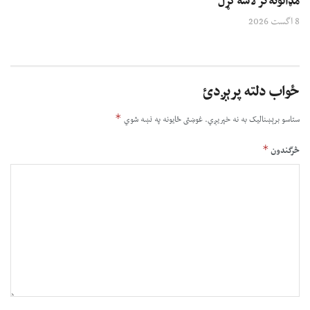
مډالونه تر لاسه کړل
8 اگست 2026
ځواب دلته پرېږدئ
*
ستاسو برېښناليک به نه خپريږي.
غوښتى ځایونه په نښه شوي
*
څرگندون