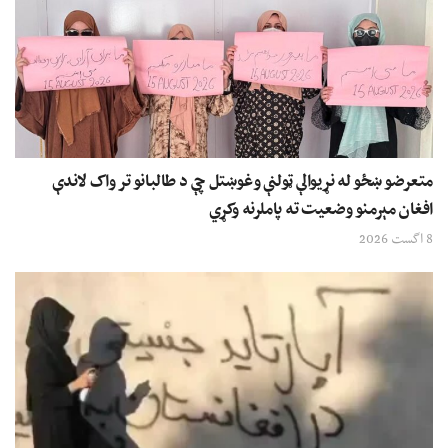
متعرضو ښځو له نړیوالې ټولنې وغوښتل چې د طالبانو تر واک لاندې
افغان مېرمنو وضعیت ته پاملرنه وکړي
8 اگست 2026