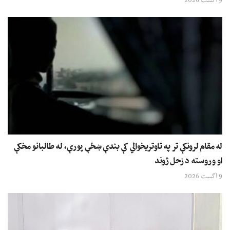
9 اگست 2026
له مقام لرونکې تر په تاوتریخوالي کې بندې ښځې پورې، له طالبانو مخکې
او وروسته د زحل ژوند
9 اگست 2026