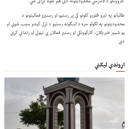
کاروونکو د لاسرسي محدودیتونه دې هم لغوه کړای شي.
طالبانو په تېرو څلورو کلونو کې پر رسنیو او رسنیزو فعالیتونو د
محدودیتونو په لګولو سره د لسګونه رسنیو د تړل کېدو سبب شوي او
یو شمېر خبریالان، کارکوونکي او رسنیز فعالان یې نیولي او زنداني کړي
دي
اړوندې لیکنې