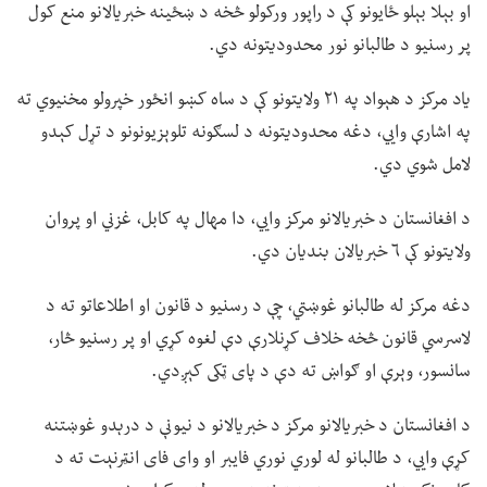
او بېلا بېلو ځایونو کې د راپور ورکولو څخه د ښځینه خبریالانو منع کول
پر رسنیو د طالبانو نور محدودیتونه دي.
یاد مرکز د هېواد په ۲۱ ولایتونو کې د ساه کښو انځور خپرولو مخنیوي ته
په اشارې وايي، دغه محدودیتونه د لسګونه تلوېزیونونو د تړل کېدو
لامل شوي دي.
د افغانستان د خبریالانو مرکز وايي، دا مهال په کابل، غزني او پروان
ولایتونو کې ۶ خبریالان بندیان دي.
دغه مرکز له طالبانو غوښتي، چې د رسنیو د قانون او اطلاعاتو ته د
لاسرسي قانون څخه خلاف کړنلارې دې لغوه کړي او پر رسنیو څار،
سانسور، وېرې او ګواښ ته دې د پای ټکی کېږدي.
د افغانستان د خبریالانو مرکز د خبریالانو د نیونې د درېدو غوښتنه
کړې وايي، د طالبانو له لوري نوري فایبر او وای فای انټرنېت ته د