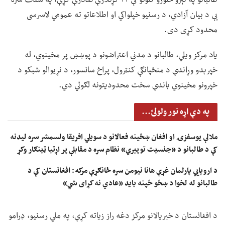
یې د بیان آزادي، د رسنیو خپلواکي او اطلاعاتو ته عمومي لاسرسی
محدود کړی دی.
یاد مرکز ویلي، طالبانو د مدني اعتراضونو د پوښښ پر مخینوي، له
خپرېدو وړاندې د منځپانګې کنټرول، پراخ سانسور، د نړیوالو شبکو د
خپرونو مخینوي باندې سخت محدودیتونه لګولي دي.
په دې اړه نور ولولئ...
ملالې یوسفزۍ او افغان ښځینه فعالانو د سویلي افریقا ولسمشر سره لیدنه
کې د طالبانو د «جنسیت توپیري» نظام سره د مقابلې پر اړتیا ټينګار وکړ
د اروپايي پارلمان غړې هانا نیومن سره ځانګړې مرکه: افغانستان کې د
طالبانو له لخوا د ښځو ځپنه باید «عادي نه کړای شي»
د افغانستان د خبریالانو مرکز دغه راز زیاته کړې، په ملي رسنیو، ډرامو