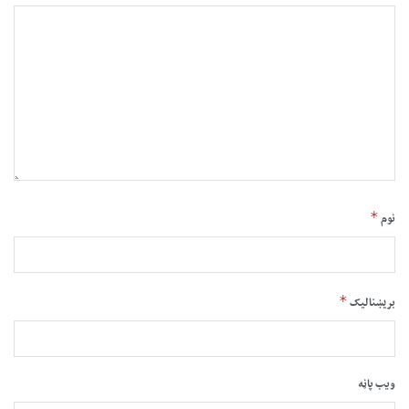
*
نوم
*
بریښنالیک
ویب پاڼه