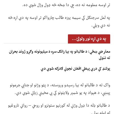
تر اوسه معلومه نه ده، چې دا ښځه څه ډول وژل شوې ده.
په لعل سرجنګل کې سیمه ییزه طالب چارواکو تر اوسه په دې اړه څه
نه دي ویلي.
په دې اړه نور ولولئ...
معترضې ښځې: د طالبانو په بیا راتګ سره د میلیونونه وګړو ژوند بحران
ته ننوتی
پولنډ کې درې پېغلې افغان نجونې لادرکه شوې دي
واک ته د طالبانو له بیا رسېدو وروسته، د پټو وژنو او جنايي جرمونو
پېښې، د هېواد په یو شمېر ولایتونو کې بې مخینې زیاتې شوې دي.
د طالبانو ډله دا ډول وژنې له کورنیو ستونزو او روحي – رواني ناروغیو
له امله بولي.