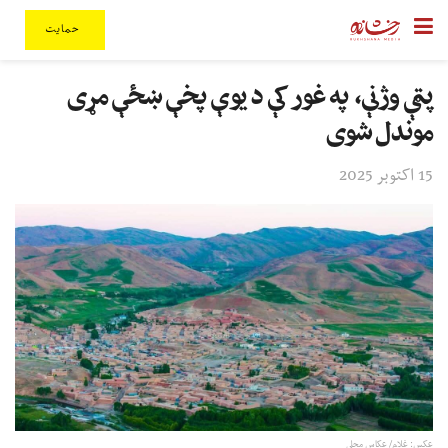
حمایت
پټې وژنې، په غور کې د یوې پخې ښځې مړی
موندل شوی
15 اکتوبر 2025
عکس: غلام/ عکاس محلی