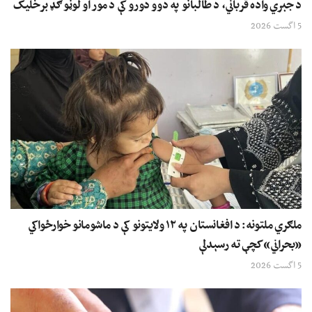
د جبري واده قرباني، د طالبانو په دوو دورو کې د مور او لوڼو ګډ برخلیک
5 اگست 2026
ملګري ملتونه: د افغانستان په ۱۲ ولایتونو کې د ماشومانو خوارځواکي
«بحراني» کچې ته رسېدلې
5 اگست 2026