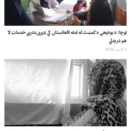
اوچا: د بودیجې د کمښت له امله افغانستان کې ډېری بشري خدمات لا
هم درېدلي
5 اگست 2026