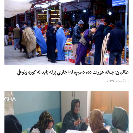
طالبان: ښځه عورت ده، د مېړه له اجازې پرته باید له کوره ونوځي
6 اگست 2026