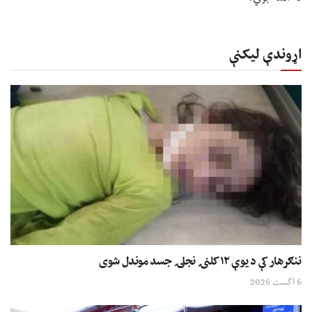
اړوندې لیکنې
ننګرهار کې د یوې ۱۲ کلنۍ نجلۍ جسد موندل شوی
6 اگست 2026