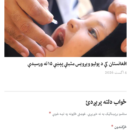
افغانستان کې د پولیو ویرویس مثبتې پېښې ۱۵ ته ورسېدې
4 اگست 2026
ځواب دلته پرېږدئ
*
ستاسو برېښناليک به نه خپريږي.
غوښتى ځایونه په نښه شوي
*
څرگندون