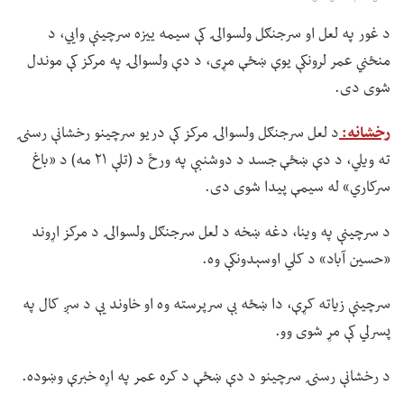
د غور په لعل او سرجنګل ولسوالۍ کې سیمه ییزه سرچینې وايي، د
منځني عمر لرونکې یوې ښځې مړی، د دې ولسوالۍ په مرکز کې موندل
شوی دی.
رخشانه:
د لعل سرجنګل ولسوالۍ مرکز کې دریو سرچینو رخشانې رسنۍ
ته ویلي، د دې ښځې جسد د دوشنبې په ورځ د (تلې ۲۱ مه) د «باغ
سرکاري» له سیمې پیدا شوی دی.
د سرچینې په وینا، دغه ښخه د لعل سرجنګل ولسوالۍ د مرکز اړوند
«حسین آباد» د کلي اوسېدونکې وه.
سرچینې زیاته کړې، دا ښځه بې سرپرسته وه او خاوند یې د سږ کال په
پسرلي کې مړ شوی وو.
د رخشانې رسنۍ سرچینو د دې ښځې د کره عمر په اړه خبرې وښوده.