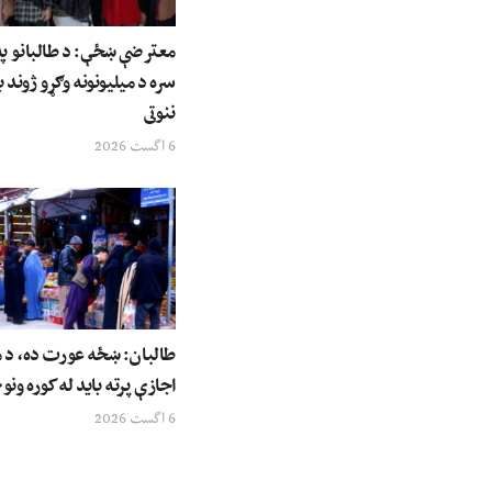
معترضې ښځې: د طالبانو په 
سره د میلیونونه وګړو ژوند ب
ننوتی
6 اگست 2026
طالبان: ښځه عورت ده، د م
اجازې پرته باید له کوره ونو
6 اگست 2026