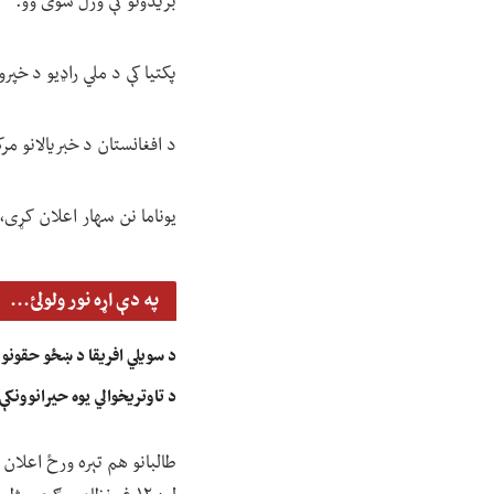
بریدونو کې وژل شوی وو.
پکتیا کې د ملي راډیو د خپ
د افغانستان د خبریالانو مر
یوناما نن سهار اعلان کړی، چې د
په دې اړه نور ولولئ...
د سویلي افریقا د ښځو حقونو 
د تاوتریخوالي یوه حیرانوونکې
طالبانو هم تېره ورځ اعلان