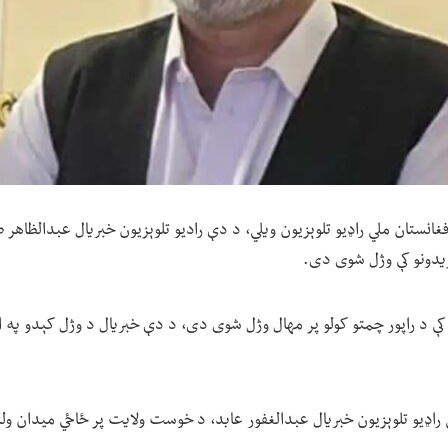
فغانستان ملي راډیو تلوېزیون ویلي، د دې رادیو تلوېزیون خبریال عبدالظاهر ص
ریدونو کې وژل شوی دی.
کې د راپور چمتو کولو پر مهال وژل شوی دی، د دې خبریال د وژل کېدو په ا
ي راډیو تلوېزیون خبریال عبدالغفور عابد، د خوست ولایت پر ځاځي میدان ول