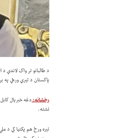
د طالبانو تر واک لاندې د ا
پاکستان د تېرې ورځې په ب
رخشانه:
دغه خبریال کابل 
نشته.
تېره ورځ هم پکتیا کې د مل