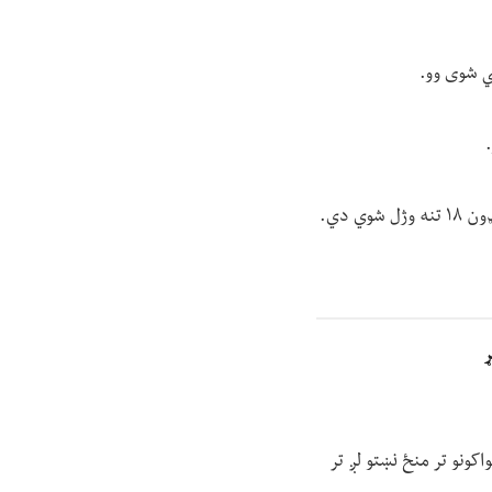
پي شوی وو.
 دي.
ړ
کونو تر منځ نښتو لږ تر