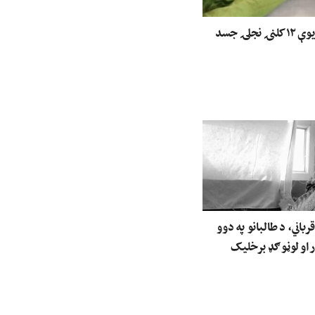
ننګرهار کې د یوې ۱۲ کلنۍ نجلۍ جسد
رباني، د طالبانو په دوو
 او لوڼو ګډ برخلیک