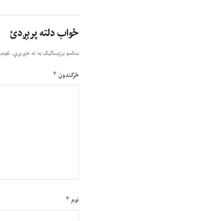
ځواب دلته پرېږدئ
ستاسو برېښناليک به نه خپريږي.
غوښت
*
څرگندون
*
نوم