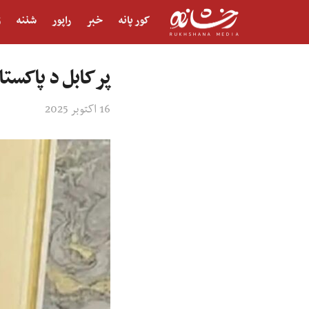
کور پانه
خبر
راپور
شننه
ژ
پر کابل د پاکست
16 اکتوبر 2025