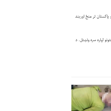
 پاکستان تر منځ اوربند
ونو لپاره سره ونښتل. د