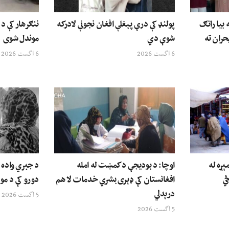
بیا راتګ
پولنډ کې درې پېغلې افغان نجونې لادرکه
حران ته
شوې دي
موندل شوی
6 اگست 2026
6 اگست 2026
ېړه له
اوچا: د بودیجې د کمښت له امله
د جبري واده ق
ځي
افغانستان کې ډېری بشري خدمات لا هم
دورو کې د مور
درېدلي
5 اگست 2026
5 اگست 2026