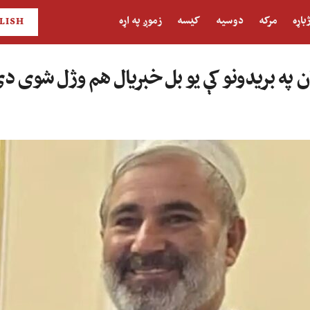
باړه
مرکه
دوسیه
کیسه
زموږ په اړه
LISH
ان په بریدونو کې یو بل خبریال هم وژل شوی د