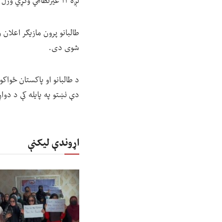
لږه ۱۲ غیرنظامي وګړي وژل شوي او له ۱۰۰ زیات ټپیان دي.
طالبانو پرون مازیګر اعلان
شوی دی.
د طالبانو او پاکستان ځواکو
دې نښتو په پایله کې د دوا
اړوندې لیکنې