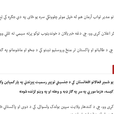
رونو مدیر تواب آرمان هم له خپل موټر چلوونکي سره یو ځای په دې جګړه کې ټ
کز اعلان کړی وو، چې دغه خبریالان د خوندیتوب توکو پرته سیمې ته تللي وو.
 طالبانو او پاکستان تر منځ وروستیو نښتو کې د ښځو او ماشومانو په ګډون ۱۸ تنه وژل شوي
یو شمېر فعالانو افغانستان کې د جنسیتي توپیر رسمیت پېزندنې په پار کمپاین وک
 کیسه، «زما مور یې په سر په ګاز ډبه و وهله او په وینو لژنده شوه»
 کړی وو، چې د کندهار ولایت سپین بولدک ولسوالۍ کې د دوی او پاکستاني ځوا