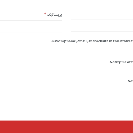
*
بریښنالیک
Save my name, email, and website in this browser
Notify me of 
Not