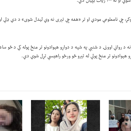
 وکړ، چې نامعلومې مودې او تر «هغه چې تېری نه وي لیدل شوی» د دې ډلې او
نه د روانې اوونۍ د شنبې په شپه د دواړو هېوادونو تر منځ پوله کې د څو ساعت
ړو هېوادونو تر منځ پولې له تېرو څو ورځو راهیسې تړل شوې دي.