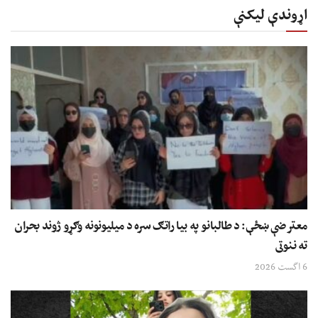
اړوندې لیکنې
معترضې ښځې: د طالبانو په بیا راتګ سره د میلیونونه وګړو ژوند بحران
ته ننوتی
6 اگست 2026