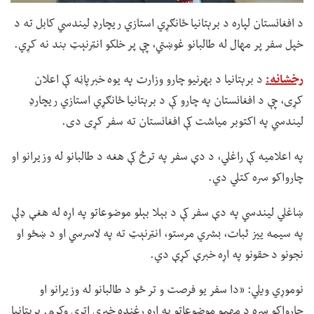
د افغانستان لپاره د برېتانیا ځانګړي استازي ریچارډ لیندسي کابل ته د
خپل سفر پر مهال له طالبانو غوښتي، چې پر خلکو انټرنېټ بند نه کړي.
رخشانه:
د برېتانیا د بهرنیو چارو وزارت په یوه خبرپاڼه کې اعلان
کړی، چې د افغانستان په چارو کې د برېتانیا ځانګړي استازي ریچارډ
لیندسي په اکتوبر میاشت کې افغانستان ته سفر کړی دی.
په اعلامیه کې راغلي، د دې سفر په ترڅ کې هغه د طالبانو له وزیرانو او
چارواکو سره کتلي دي.
ښاغلي لیندسي په دې سفر کې د بېلا بېلو موضوعاتو په اړه له هغې ډلې
په سیمه ییز ثبات، بشري مرستو، انټرنېټ ته په لاسرسي او د ښځو او
نجونو د حقونو په اړه خبرې کړې دي.
نوموړي ویلي: «دا سفر یو فرصت و تر څو د طالبانو له وزیرانو او
چارواکو سره د مهمو موضوعاتو په اړه رغنده خبرې اترې وکړم. برېتانیا