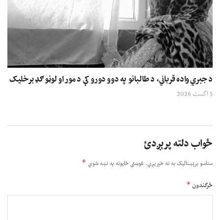
د جبري واده قرباني، د طالبانو په دوو دورو کې د مور او لوڼو ګډ برخلیک
5 اگست 2026
ځواب دلته پرېږدئ
*
ستاسو برېښناليک به نه خپريږي.
غوښتى ځایونه په نښه شوي
*
څرگندون