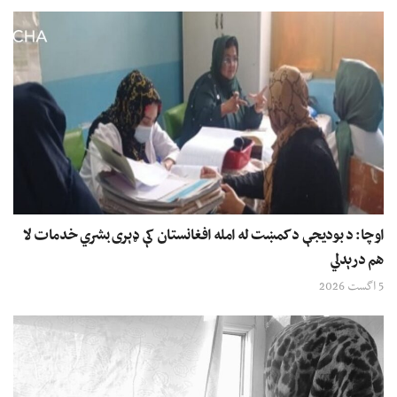
اوچا: د بودیجې د کمښت له امله افغانستان کې ډېری بشري خدمات لا
هم درېدلي
5 اگست 2026