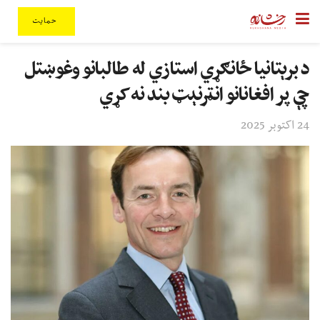
حمایت
د برېتانیا ځانګړي استازي له طالبانو وغوښتل
چې پر افغانانو انټرنېټ بند نه کړي
24 اکتوبر 2025