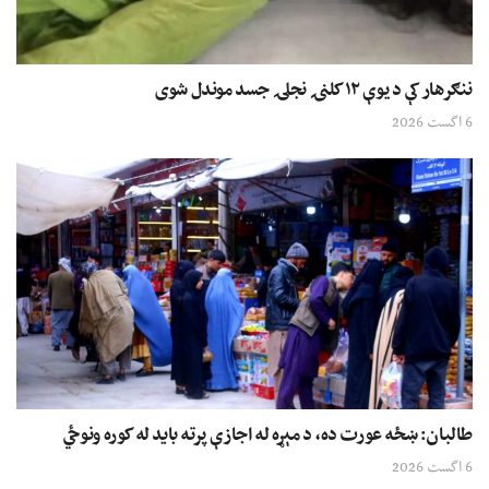
ننګرهار کې د یوې ۱۲ کلنۍ نجلۍ جسد موندل شوی
6 اگست 2026
طالبان: ښځه عورت ده، د مېړه له اجازې پرته باید له کوره ونوځي
6 اگست 2026