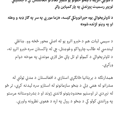
د سویلي افریقا د ښځو حقونو یو شمېر فعالانو افغانستان کې د جنسیتي
توپیر رسمیت پېزندنې په پار کمپاین وکړ
د تاوتریخوالي یوه حیرانوونکې کیسه، «زما مور یې په سر په ګاز ډبه و وهله
او په وینو لژنده شوه»
د سیمې ثبات هم د خبرو اترو یو له اصلي محور څخه وو. ښاغلي
لیندسي له طالب چارواکو وغوښتل، چې له پاکستان سره خبرو اترو ته،
د تاوتریخوالي د کمولو او تل پاتې حل لارې موندنې په موخه دوام
ورکړي.
همدارنګه د برېتانیا ځانګړي استازي د افغانستان د مدني ټولنې له
مشرانو له هغې ډلې د ښځو سازمانونو له استازو سره لیدنه کړې، تر څو
له نېږدې تر اوسنیو محدودیتونو لاندې ژوند او د بشردوستانه مرستو
په وړاندې کولو کې د ښځو د رول په اړه د هغوی نظرونه واوري.