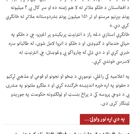
د افغانستان د خلکو ملاتړ ته لا هم ژمنه ده او سږ کال یې ۴ میلیونه
پونډ بېړنیو مرستو او تر ۱۵۱ میلیون پونډ بشردوستانه ملاتړ ته ځانګړې
کړې دي.»
ځانګړي استازي دغه راز د انټرنېټ پرېکېدو پر اغېزو، چې د خلکو په
حیاتي خدماتو د ګډوډۍ او د خلکو د انزوا لامل شوی، له طالبانو سره
خبرې کړې او د دې ډلې له چارواکو یې وغوښتل، چې انټرنېټ ته
لاسرسی خوندي کړي.
په اعلامیه کې راغلي، نوموړي د ښځو او نجونو او قومي او مذهبي لږکیو
د حقونو په اړه خپره اندېښنه څرګنده کړې او د ملګرو ملتونو په مشرۍ
یې د دوحې پروسه کې د پراخ بنسټ او ټولګډونه حکومت په جوړېدو
ټینګار کړی دی.
په دې اړه نور ولولئ...