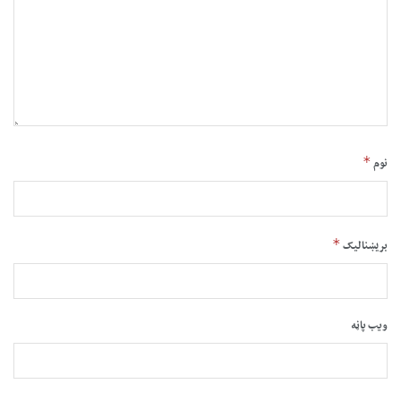
*
نوم
*
بریښنالیک
ویب پاڼه