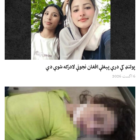
پولنډ کې درې پېغلې افغان نجونې لادرکه شوې دي
6 اگست 2026