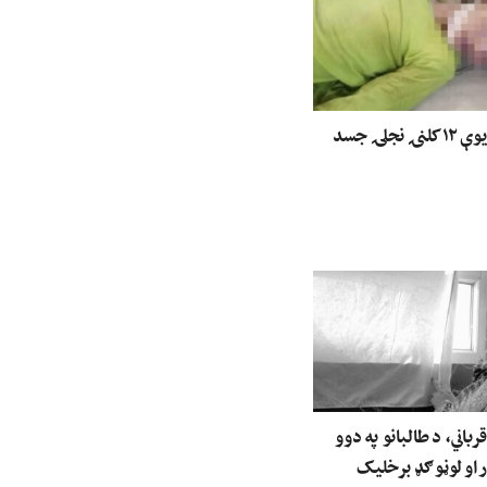
ننګرهار کې د یوې ۱۲ کلنۍ نجلۍ جسد
رباني، د طالبانو په دوو
 او لوڼو ګډ برخلیک