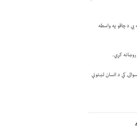
یې د چاقو په واسطه
روښانه کړي.
الۍ کې د انسان تښتونې
ړ