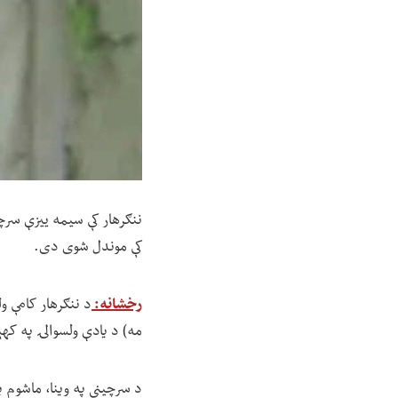
ننګرهار کې سیمه ییزې سرچ
کې موندل شوی دی.
رخشانه:
مه) د یادې ولسوالۍ په ک
د سرچینې په وینا، ماشوم پ