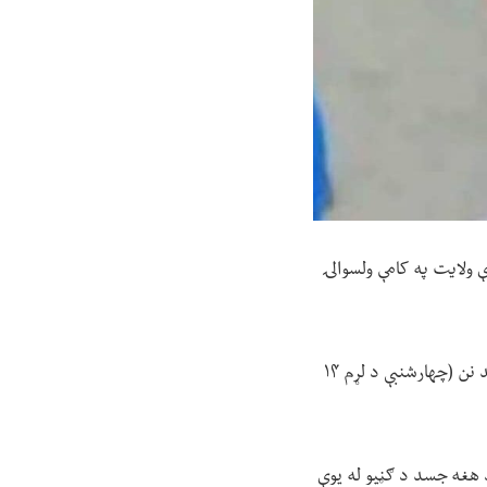
 ولایت په کامې ولسوالۍ
د ننګرهار کامې ولسوالۍ کې دوه سیمه ییزه سرچینو رخشانې رسنۍ ته ویلي، د دې ماشوم جسد نن (چهارشنبې د لړم ۱۴
د هغه جسد د ګڼیو له یوې