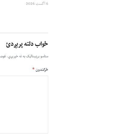
6 اگست 2026
ځواب دلته پرېږدئ
ستاسو برېښناليک به نه خپريږي.
غوښت
*
څرگندون