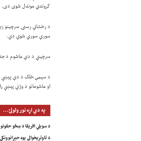
کروندې موندل شوی دی.
د رخشانې رسنۍ سرچینو زیا
سوري سوري شوي دي.
سرچینې د دې ماشوم د جنسی
د سیمې خلک د دې پېښې د ر
او ماشومانو د وژنې پېښې ر
په دې اړه نور ولولئ...
د سویلي افریقا د ښځو حقونو 
د تاوتریخوالي یوه حیرانوونکې