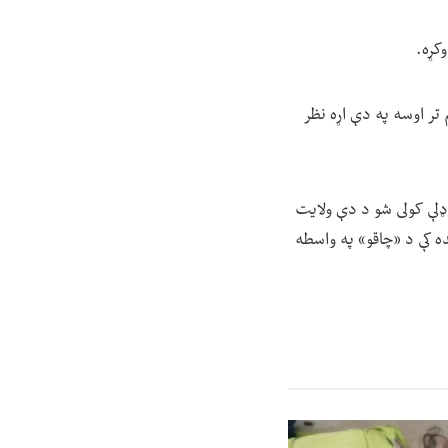
وکړه.
 تر اوسه په دې اړه نظر
 ډلې کولی شو د دې ولایت
نده کې د «چاقو» په واسطه