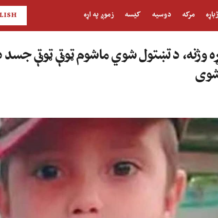
باړه
مرکه
دوسیه
کیسه
زموږ په اړه
LISH
وړه وژنه، د تښتول شوي ماشوم ټوټې ټوټې جسد 
شوی