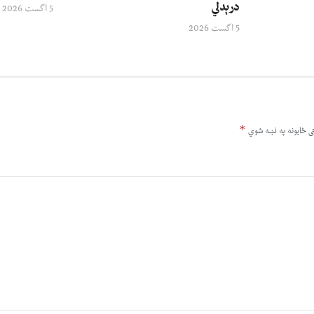
درېدلي
5 اگست 2026
5 اگست 2026
*
ى ځایونه په نښه شوي