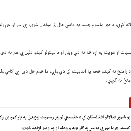
ته کړې، د دې ماشوم جسد په داسې حال کې موندل شوی، چې سر او غوږونه 
ت او هویت په اړه څه نه دي ویلي او د تښتولو کېدو دلیل یې هم نه دی 
امنځ ته کېدو څخه په اندېښنه کې دي وايي، دا څوم ځل دی، چې کامې ولسو
امنځ ته کېږي.
یو شمېر فعالانو افغانستان کې د جنسیتي توپیر رسمیت پېزندنې په پار کمپاین وک
 کیسه، «زما مور یې په سر په ګاز ډبه و وهله او په وینو لژنده شوه»