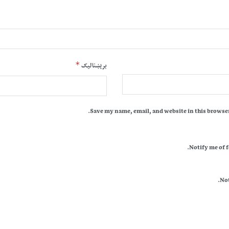
*
بریښنالیک
Save my name, email, and website in this browser
Notify me of 
Not