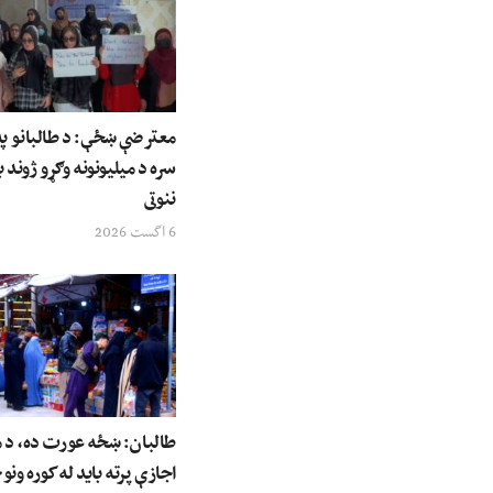
معترضې ښځې: د طالبانو په 
سره د میلیونونه وګړو ژوند ب
ننوتی
6 اگست 2026
طالبان: ښځه عورت ده، د م
اجازې پرته باید له کوره ونو