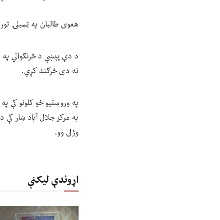
هغوی طالبان په ټمبلۍ تورن 
د دې پېښې د څرنګوالي په ا
نه دی څرګند کړي.
په وروستیو څو کلونو کې په
په مرکز جلال آباد ښار کې د
وژلی وو.
اړوندې لیکنې