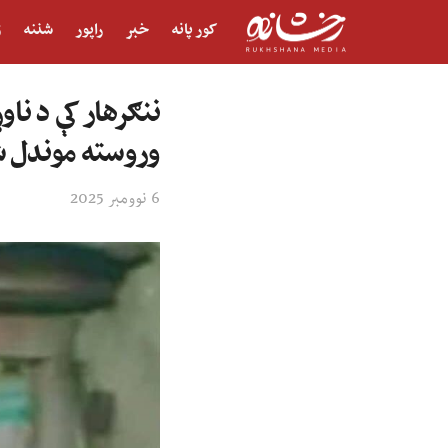
کور پانه
خبر
راپور
شننه
ژ
ننګرهار کې د نا
وروسته موندل 
6 نوومبر 2025