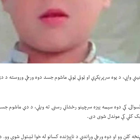
ینې وايي، د یوه سرپرېکړي او ټوټې ټوټې ماشوم جسد دوه ورځې وروسته د دې
هېک کلي کې موندل شوی دی.
نځه کلن وو او دوه ورځې وړاندې د ناپېژنده کسانو له خوا تښتول شوی وو. 