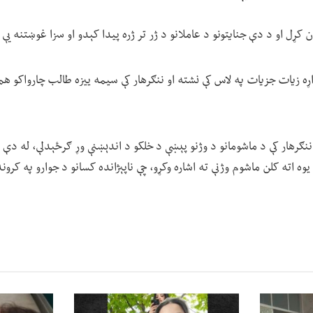
کړل او د دې جنایتونو د عاملانو د ژر تر ژره پیدا کېدو او سزا غوښتنه یې 
ړه زیات جزیات په لاس کې نشته او ننګرهار کې سیمه ییزه طالب چارواکو هم
 ننګرهار کې د ماشومانو د وژنو پېښې د خلکو د اندېښنې وړ ګرځېدلې، له دې
 یوه اته کلن ماشوم وژنې ته اشاره وکړو، چې ناپېژانده کسانو د جوارو په کرو