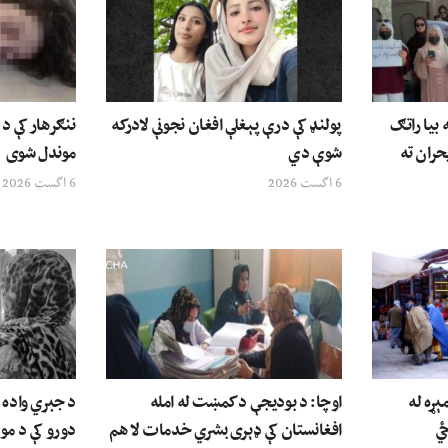
بیا راتګ
پولنډ کې درې پېغلې افغان نجونې لادرکه
حران ته
شوې دي
موندل شوی
6 اگست 2026
6 اگست 2026
ېړه له
اوچا: د بودیجې د کمښت له امله
د جبري واده ق
ځي
افغانستان کې ډېری بشري خدمات لا هم
دورو کې د مور