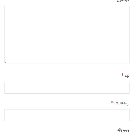
څرگندون
*
نوم
*
بریښنالیک
ویب پاڼه