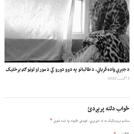
د جبري واده قرباني، د طالبانو په دوو دورو کې د مور او لوڼو ګډ برخلیک
5 اگست 2026
ځواب دلته پرېږدئ
*
ستاسو برېښناليک به نه خپريږي.
غوښتى ځایونه په نښه شوي
*