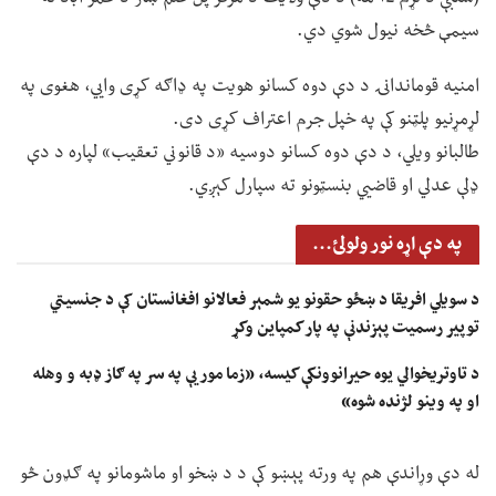
سیمې څخه نیول شوي دي.
امنیه قوماندانۍ د دې دوه کسانو هویت په ډاګه کړی وايي، هغوی په
لړمړنیو پلټنو کې په خپل جرم اعتراف کړی دی.
طالبانو ویلي، د دې دوه کسانو دوسیه «د قانوني تعقیب» لپاره د دې
ډلې عدلي او قاضيي بنسټونو ته سپارل کېږي.
په دې اړه نور ولولئ...
د سویلي افریقا د ښځو حقونو یو شمېر فعالانو افغانستان کې د جنسیتي
توپیر رسمیت پېزندنې په پار کمپاین وکړ
د تاوتریخوالي یوه حیرانوونکې کیسه، «زما مور یې په سر په ګاز ډبه و وهله
او په وینو لژنده شوه»
له دې وړاندې هم په ورته پېښو کې د د ښخو او ماشومانو په ګډون څو