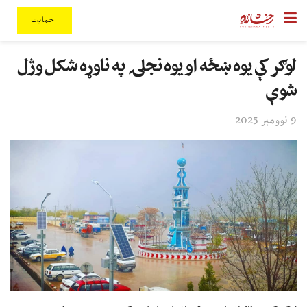
حمایت
لوګر کې یوه ښځه او یوه نجلۍ په ناوړه شکل وژل
شوې
9 نوومبر 2025