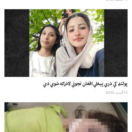
پولنډ کې درې پېغلې افغان نجونې لادرکه شوې دي
6 اگست 2026