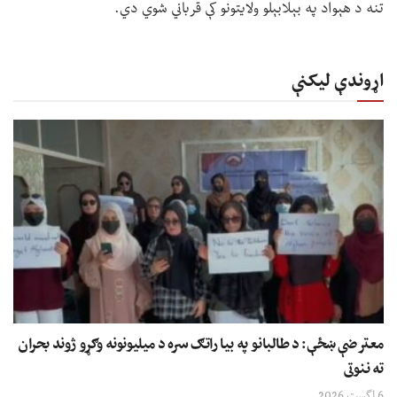
تنه د هېواد په بېلابېلو ولایتونو کې قرباني شوي دي.
اړوندې لیکنې
معترضې ښځې: د طالبانو په بیا راتګ سره د میلیونونه وګړو ژوند بحران
ته ننوتی
6 اگست 2026