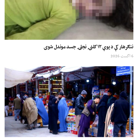
ننګرهار کې د یوې ۱۲ کلنۍ نجلۍ جسد موندل شوی
6 اگست 2026