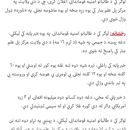
لوګر کې د طالبانو امنیه قوماندانۍ اعلان کړی، چې د دې ولایت په
مرکز پل علم ښار کې یوه زړه ښځه او یوه ماشومه نجلۍ په «ناوړه» ډول
وژل شوې دي.
رخشانه:
لوګر کې د طالبانو امنیه قوماندانۍ په یوه خبرپاڼه کې لیکلي،
دغه پېښه د جمعې په شپه (د لړم ۱۶ مه) د دې ولایت مرکز پل علم
ښار کې رامنځ ته شوې ده.
خبرپاڼه کې راغلي، تېره شپه دوه تنه غله یوه کور ته اوښتي او یوه ۶۰
کلنه ښځه او یوه ۱۲ کلنه نجلۍ یې لومړی بې هوښه کړې او وروسته یې
په تبر باندې وژلې دي.
د خبرپاڼې له مخې، دغه دوه کسانو دوه میلیونه افغانۍ او ۴ زره
امریکايي ډالر له دې کوره غلا کړي او له سیمې تښتېدلي دي.
لوګر کې د طالبانو امنیه قوماندانۍ لیکلي، د پېښې په تړاو دوه تنه نن
(شنبې د لړم ۱۷ مه) د دې ولایت د مرکز پل علم ښار د عمر آباد له