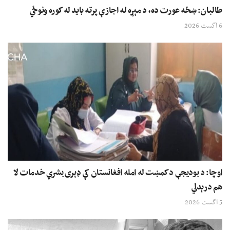
طالبان: ښځه عورت ده، د مېړه له اجازې پرته باید له کوره ونوځي
6 اگست 2026
اوچا: د بودیجې د کمښت له امله افغانستان کې ډېری بشري خدمات لا
هم درېدلي
5 اگست 2026