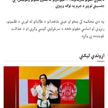
د بشري حقونو سازمانونه: ۱۴ هېوادونو له ملګرو ملتونو وغوښتل، چې
جنسیتي توپير د جرم په توګه وپېژني
په دې محکمه کې ښځو او عیني شاهدانو د طالبانو له لوري د ظلمونو،
ربړونې او اساسي حقونو څخه د سرغړاوي کیسې وکړې او د عدالت
غوښتنه یې وکړه.
اړوندې لیکنې