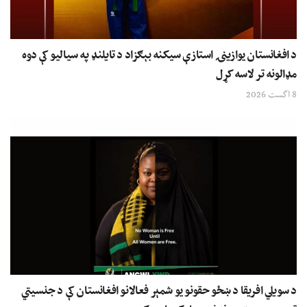
د افغانستان یوازینۍ استازې سیکنه بېګزاد د تایلنډ په سیالیو کې دوه
مډالونه تر لاسه کړل
8 اگست 2026
د سویلي افریقا د ښځو حقونو یو شمېر فعالانو افغانستان کې د جنسیتي