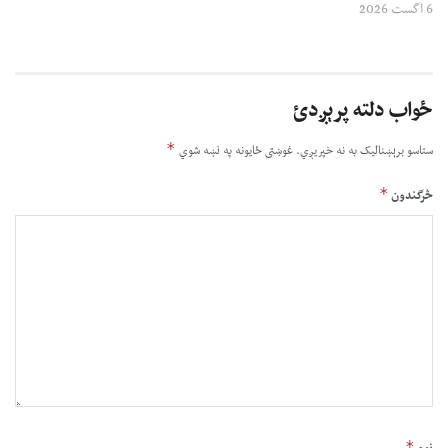
6 اگست 2026
ځواب دلته پرېږدئ
*
ستاسو برېښناليک به نه خپريږي.
غوښتى ځایونه په نښه شوي
*
څرگندون
*