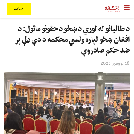
حمایت
د طالبانو له لوري د ښځو د حقونو ماتول: د
افغان ښځو لپاره ولسي محکمه د دې ډلې پر
ضد حکم صادروي
18 نوومبر 2025