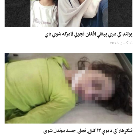
پولنډ کې درې پېغلې افغان نجونې لادرکه شوې دي
6 اگست 2026
ننګرهار کې د یوې ۱۲ کلنۍ نجلۍ جسد موندل شوی