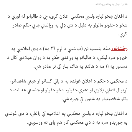
عکس: ارسالی به رسانه‌ی رخشانه
د افغان ښځو لپاره ولسي محکمې اعلان کړی، چې د طالبانو له لوري د
ښځو د حقونو ماتولو په دلیل د دې ډلې په وړاندې ښايي حکم صادر
کړي.
رخشانه:
دغه بنسټ نن (دوشنبې د لړم ۲۶ مه) د یوې اعلامیې په
خپرولو سره لیکلي، د طالبانو په وړاندې حکم به د روان میلادي کال د
دسمبر په ۱۱ مه د هالنډ په هاګ ښار کې تر صادر شي.
د محکمې د حکم د اعلان غونډه به د پاتې کسانو او عیني شاهدانو،
نړیوال قضايي پلاوي او بشري حقونو، ښځو حقونو او جنستي عدالت د
وتلو شخصیتونو په شتون کې جوړه شي.
د افغان ښځو لپاره د ولسي محکمې په اعلامیه کې راغلي، د دې غوندې
په جوړېدو سره به د دې محکمې کار هم پای ته ورسېږي.