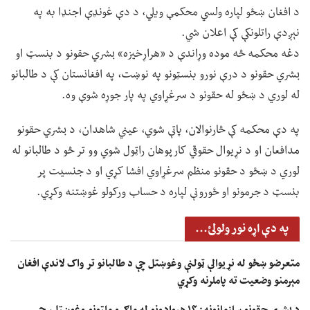
د افغان ښځو لپاره ولسي محکمې ویلي، د دې غونډې اجنډا به په
نېږدې راتلونکې کې اعلان شي.
دغه محکمه څه موده وړاندې د «هراړخیزه» بشري حقونو د بنسټ او
بشري حقونو د درې نورو بنسټونو په نوښت، په افغانستان کې د طالبانو
له لوري د ښځو له حقونو د سرغړاوي په پار جوړه شوې وه.
په دې محکمه کې څارنوالان، پاتې شوي، عیني شاهدان، د بشري حقونو
مدافعان او د نړیوال حقوقي کارپوهان راټول شوي وو تر څو د طالبانو له
لوري د ښځو د حقونو منظم سرغړاوي افشا کړي او د جنسیت پر
بنسټ د جرمونو او ځورونې لپاره د حساب ورکولو غوښتنه وکړي.
په دې اړه نور ولولئ...
متعرضو ښځو له نړیوالې ټولنې وغوښتل چې د طالبانو تر واک لاندې افغان
مېرمنو وضعیت ته پاملرنه وکړي