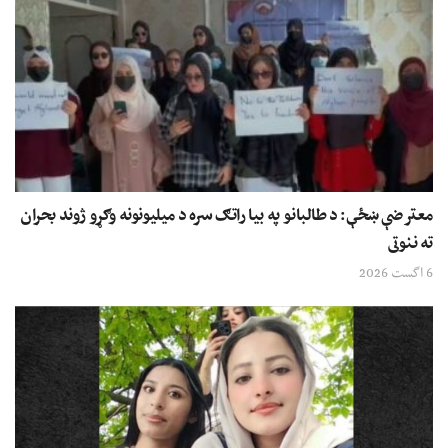
معترضې ښځې: د طالبانو په بیا راتګ سره د میلیونونه وګړو ژوند بحران
ته ننوتی
6 اگست 2026