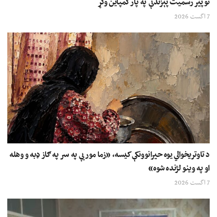
توپیر رسمیت پېزندنې په پار کمپاین وکړ
7 اگست 2026
د تاوتریخوالي یوه حیرانوونکې کیسه، «زما مور یې په سر په ګاز ډبه و وهله
او په وینو لژنده شوه»
7 اگست 2026