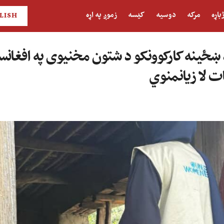
باړه
مرکه
دوسیه
کیسه
زموږ په اړه
LISH
 ښځینه کارکوونکو د شتون مخنیوی په افغانس
ت لا زیانمنوي