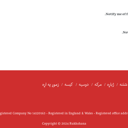
Notify me of 
Not
شننه
ژباړه
مرکه
دوسیه
کیسه
زموږ په اړه
istered Company No 14120163 - Registered in England & Wales - Registered office add
Copyright © 2024 Rukhshana