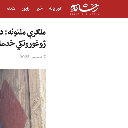
کور پانه
خبر
راپور
شننه
ژ
ملګري ملتونه: د
ژوغورونکي خدما
7 دسمبر 2025