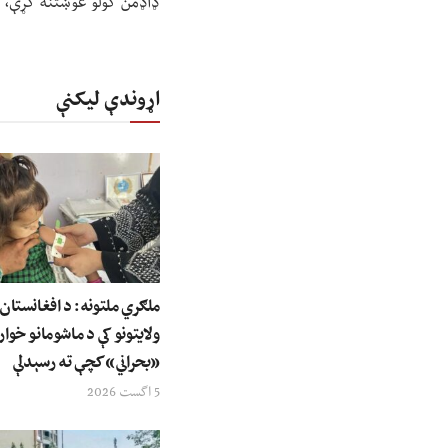
ډاډمن کولو غوښتنه کړې، ت
اړوندې لیکنې
ولایتونو کې د ماشومانو خوار
«بحراني» کچې ته رسېدلې
5 اگست 2026