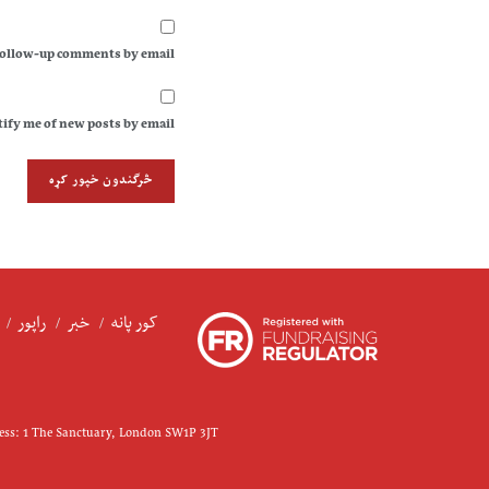
follow-up comments by email.
ify me of new posts by email.
کور پانه
خبر
راپور
ress: 1 The Sanctuary, London SW1P 3JT