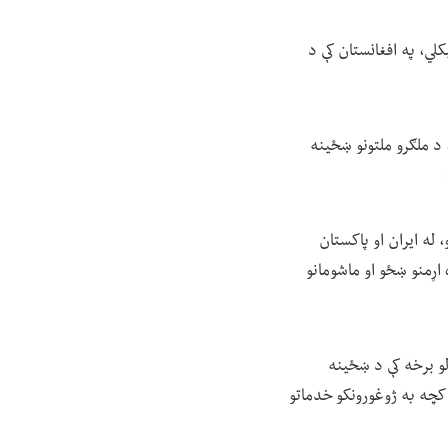
لو سره لیکلي، په افغانستان کې د
ده کې، د ملګرو ملتونو ښځینه
 له ایران او پاکستان
 اړمنو ښځو او ماشومانو
لو برخه کې د ښځينه
 کچه به ژوغورونکو خدماتو