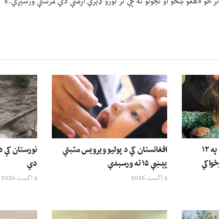
ر څو «هغو ښځو او نجونو ته چې تر نورو ډېرې اړمنې دي مرستې ورسېږي.»
ملګري ملتونه: د افغانستان په ۱۲
افغانستان کې د پولیو ویرویس مثبتې
نورستان کې 
ځواکي
پېښې ۱۵ ته ورسېدې
دي
4 اگست 2026
4 اگست 2026