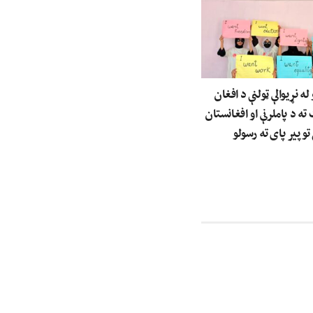
 نړیوالې ټولنې د افغان
 د پاملرنې او افغانستان
توپیر پای ته رسولو