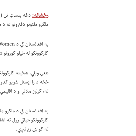
رخشانه:
ملګرو ملتونو دفترونو ته 
کارکوونکو له خپلو کورونو 
هغې ویلي، ښځينه کارکوونکو
څخه د را ایستل شویو کډوالو
ته، کرنیز ملاتړ او د اقلیم
په افغانستان کې د ملګرو م
کارکوونکو حیاتي رول ته اش
ته ګواښ زیاتېږي.