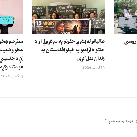
وروستۍ
طالبانو له بشري حقونو په سرغړونې او د
معترضو ښځو له
خلکو د آزادیو په ځپلو افغانستان په
ښځو وضعیت ته
زندان بدل کړی
کې د جنسیتي 
غوښتنه وکړه
3 اگست 2026
3 اگست 2026
*
ى ځایونه په نښه شوي