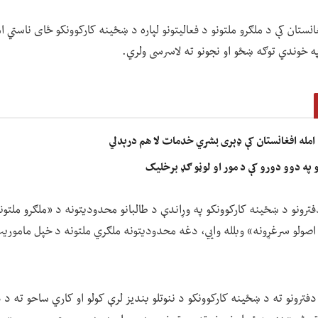
نستان کې د ملګرو ملتونو د فعالیتونو لپاره د ښځینه کارکوونکو ځای ناستي ا
 خوندي توګه ښځو او نجونو ته لاسرسی ولري.
امله افغانستان کې ډېری بشري خدمات لا هم درېدلي
نو په دوو دورو کې د مور او لوڼو ګډ برخلیک
فترونو د ښځینه کارکوونکو په وړاندې د طالبانو محدودیتونه د «ملګرو ملتو
 اصولو سرغړونه» وبلله وايي، دغه محدودیتونه ملګري ملتونه د خپل ماموریت
دفترونو ته د ښځینه کارکوونکو د ننوتلو بندیز لرې کولو او کاري ساحو ته 