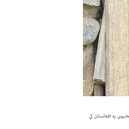
کارکوونکو د شتون مخنیوی په افغانستان کې