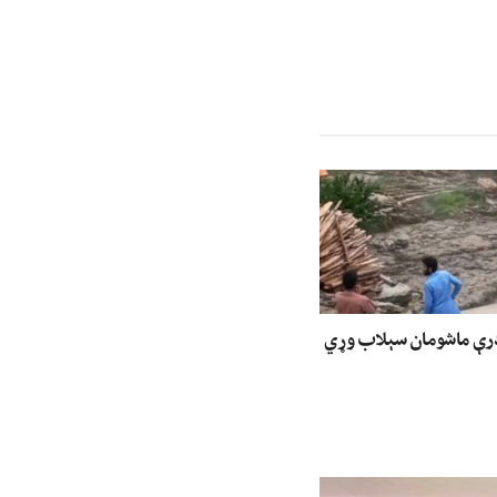
درې ماشومان سېلاب وړي