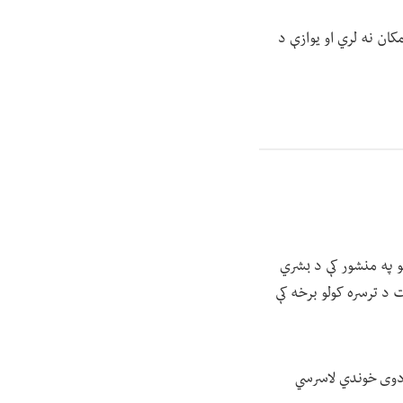
مکان نه لري او یوازې د
نو په منشور کې د بشري
 د ترسره کولو برخه کې
د دوی خوندي لاسرسي