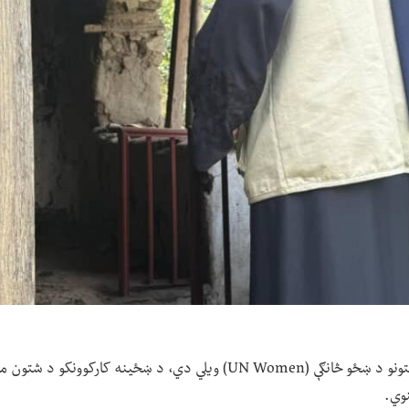
په افغانستان کې د ملګرو ملتونو د ښځو څانګې (UN Women) ویلي دي، د ښځینه 
نوي.