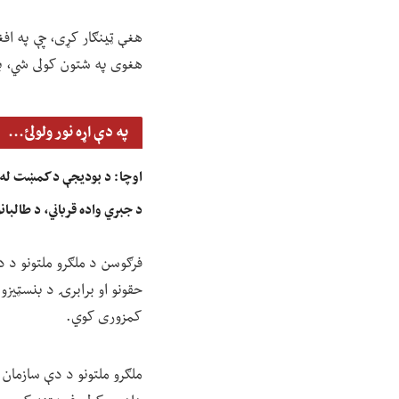
هغې ټينګار کړی، چې په افغا
هغوی په شتون کولی شي، په
په دې اړه نور ولولئ...
اوچا: د بودیجې د کمښت له 
د جبري واده قرباني، د طالبا
فرګوسن د ملګرو ملتونو د د
حقونو او برابرۍ د بنسټیزو
کمزوری کوي.
ملګرو ملتونو د دې سازمان 