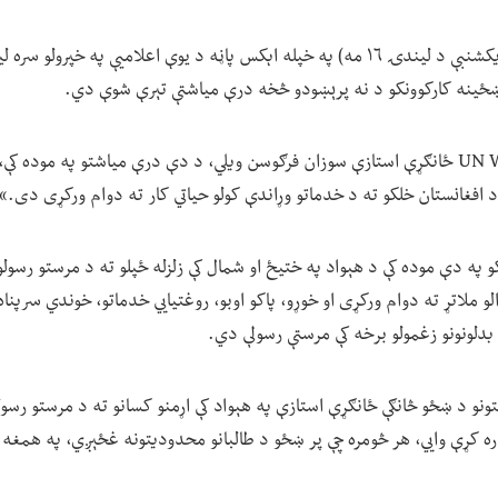
دغه بنسټ نن (یکشنبې د لیندۍ ۱۶ مه) په خپله اېکس پاڼه د یوې اعلامیې په خپرو
د ښځينه کارکوونکو د نه پرېښودو څخه درې میاشتې تېرې شوې دي.
په افغانستان کې د UN Women ځانګړې استازې سوزان فرګوسن ویلي، د دې درې میاشتو په مو
«د افغانستان خلکو ته د خدماتو وړاندې کولو حیاتي کار ته دوام ورکړی دی.»
 په دې موده کې د هېواد په ختیځ او شمال کې زلزله ځپلو ته د مرستو رسولو،
 ملاتړ ته دوام ورکړی او خوړو، پاکو اوبو، روغتیايي خدماتو، خوندي سرپناه
ي بدلونونو زغمولو برخه کې مرستې رسولې دي.
لتونو د ښځو څانګې ځانګړې استازې په هېواد کې اړمنو کسانو ته د مرستو رسو
اره کړې وايي، هر څومره چې پر ښځو د طالبانو محدودیتونه غځېږي، په همغه