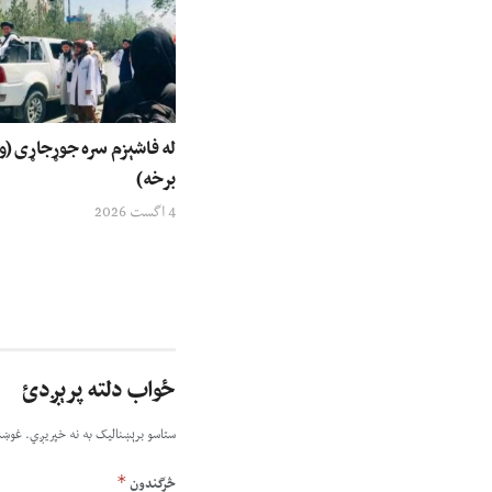
له فاشېزم سره جوړجاړی (
برخه)
4 اگست 2026
ځواب دلته پرېږدئ
ستاسو برېښناليک به نه خپريږي.
غوښت
*
څرگندون