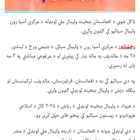
ټاکل شوې د افغانستان ښځینه ولیبال ملي لوبډله د مرکزي آسیا زون
ولیبال سیالیو کې ګډون وکړي.
رخشانه:
د مرکزي آسیا زون د ولیبال سیالۍ د جمعې ورځ د لیندۍ
۲۸ مه د مالدیف په ماله ښار کې پیلېږي او د مرغومي میاشتې په ۴ مه
پای ته رسېږي.
په دې سیالیو کې به د افغانستان، قرغیزستان، مالدیف، ترکمنستان او
بنګله دېش د ولیبال ښځینه لوبډلې ګډون ولري.
د هېواد د ولیبال ښځینه لوبډلې د ریاض د ۲۰۲۵ کال د اسلامي
هېوادونو د پیستون سیالیو کې پنځم ځای خپل کړی وو.
د دې لوبډلې ښونه د افغانستان د نارینه ولیبال ملي لوبډلې د مشر