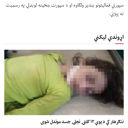
سپورتي فعالیتونو بندیز ولګاوه او د سپورت ښځینه لوبډلې په رسمیت
نه پېژني.
اړوندې لیکنې
ننګرهار کې د یوې ۱۲ کلنۍ نجلۍ جسد موندل شوی