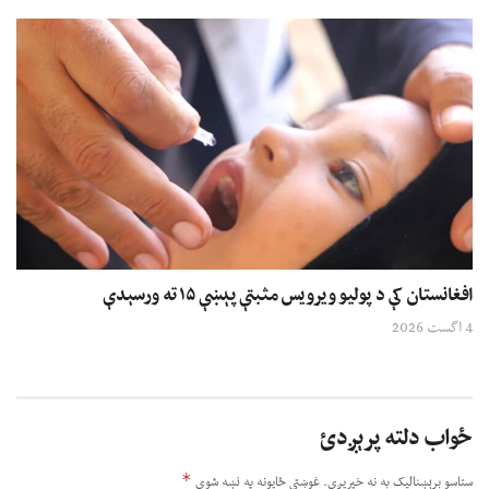
افغانستان کې د پولیو ویرویس مثبتې پېښې ۱۵ ته ورسېدې
4 اگست 2026
ځواب دلته پرېږدئ
*
ستاسو برېښناليک به نه خپريږي.
غوښتى ځایونه په نښه شوي