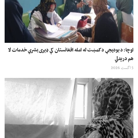
اوچا: د بودیجې د کمښت له امله افغانستان کې ډېری بشري خدمات لا
هم درېدلي
5 اگست 2026