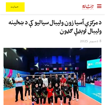
حمایت
د مرکزي آسیا زون ولیبال سیالیو کې د ښځینه
ولیبال لوبډلې ګډون
8 دسمبر 2025