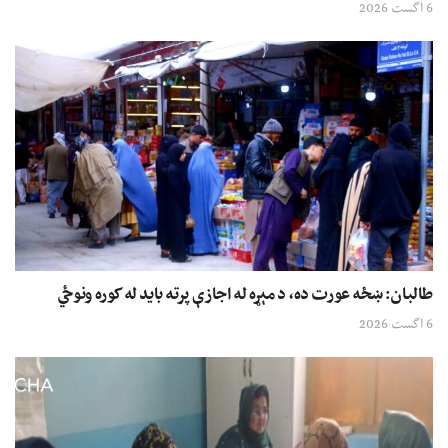
6 اگست 2026
طالبان: ښځه عورت ده، د مېړه له اجازې پرته باید له کوره ونوځي
6 اگست 2026