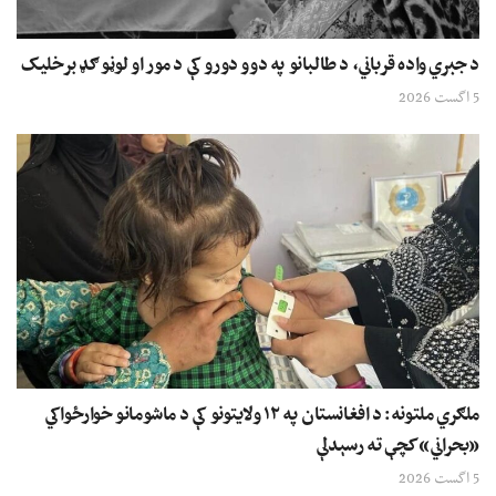
د جبري واده قرباني، د طالبانو په دوو دورو کې د مور او لوڼو ګډ برخلیک
5 اگست 2026
ملګري ملتونه: د افغانستان په ۱۲ ولایتونو کې د ماشومانو خوارځواکي
«بحراني» کچې ته رسېدلې
5 اگست 2026