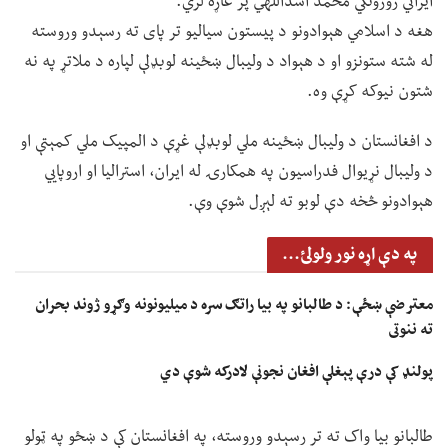
ایراني روزونکي محمد اسداللهي پر غاړه لري.
هغه د اسلامي هېوادونو د پیستون سیالیو تر پای ته رسېدو وروسته
له شته ستونزو او د هېواد د ولیبال ښځینه لوبډلې لپاره د ملاتړ په نه
شتون نیوکه کړې وه.
د افغانستان د ولیبال ښځینه ملي لوبډلې غړې د المپیک ملي کمېتې او
د ولیبال نړیوال فدراسیون په همکارۍ له ایران، استرالیا او اروپايي
هېوادونو څخه دې لوبو ته لېږل شوې وې.
په دې اړه نور ولولئ...
معترضې ښځې: د طالبانو په بیا راتګ سره د میلیونونه وګړو ژوند بحران
ته ننوتی
پولنډ کې درې پېغلې افغان نجونې لادرکه شوې دي
طالبانو بیا واک ته تر رسېدو وروسته، په افغانستان کې د ښځو په ټولو