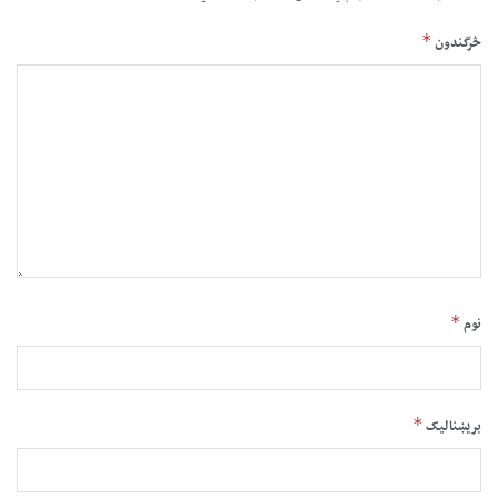
*
څرگندون
*
نوم
*
بریښنالیک