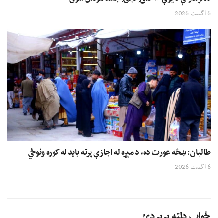
6 اگست 2026
طالبان: ښځه عورت ده، د مېړه له اجازې پرته باید له کوره ونوځي
6 اگست 2026
ځواب دلته پرېږدئ