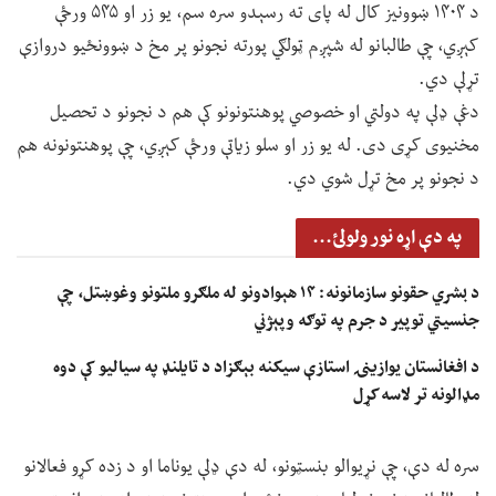
د ۱۴۰۴ ښوونیز کال له پای ته رسېدو سره سم، یو زر او ۵۴۵ ورځې
کېږي، چې طالبانو له شپږم ټولګي پورته نجونو پر مخ د ښوونځیو دروازې
تړلې دي.
دغې ډلې په دولتي او خصوصي پوهنتونونو کې هم د نجونو د تحصیل
مخنیوی کړی دی. له یو زر او سلو زیاتې ورځې کېږي، چې پوهنتونونه هم
د نجونو پر مخ تړل شوي دي.
په دې اړه نور ولولئ...
د بشري حقونو سازمانونه: ۱۴ هېوادونو له ملګرو ملتونو وغوښتل، چې
جنسیتي توپير د جرم په توګه وپېژني
د افغانستان یوازینۍ استازې سیکنه بېګزاد د تایلنډ په سیالیو کې دوه
مډالونه تر لاسه کړل
سره له دې، چې نړیوالو بنسټونو، له دې ډلې یوناما او د زده کړو فعالانو