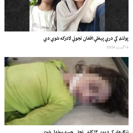
پولنډ کې درې پېغلې افغان نجونې لادرکه شوې دي
6 اگست 2026
ننګرهار کې د یوې ۱۲ کلنۍ نجلۍ جسد موندل شوی