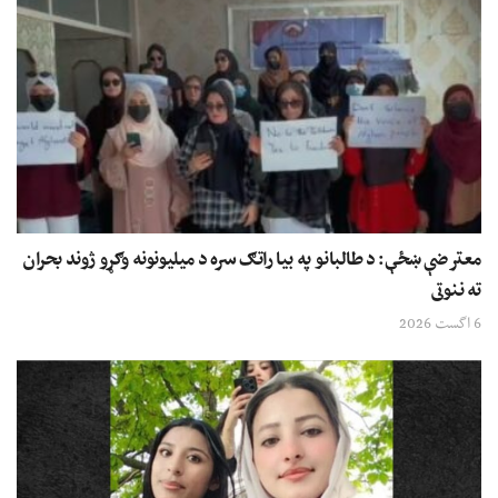
معترضې ښځې: د طالبانو په بیا راتګ سره د میلیونونه وګړو ژوند بحران
ته ننوتی
6 اگست 2026