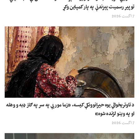
توپیر رسمیت پېزندنې په پار کمپاین وکړ
7 اگست 2026
د تاوتریخوالي یوه حیرانوونکې کیسه، «زما مور یې په سر په ګاز ډبه و وهله
او په وینو لژنده شوه»
7 اگست 2026