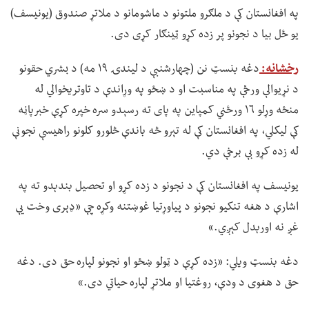
په افغانستان کې د ملګرو ملتونو د ماشومانو د ملاتړ صندوق (یونیسف)
یو ځل بیا د نجونو پر زده کړو ټینګار کړی دی.
رخشانه:
دغه بنسټ نن (چهارشنبې د لیندۍ ۱۹ مه) د بشري حقونو
د نړیوالې ورځې په مناسبت او د ښځو په وړاندې د تاوتریخوالي له
منځه وړلو ۱۶ ورځني کمپاین په پای ته رسېدو سره خپره کړې خبرپاڼه
کې لیکلي، په افغانستان کې له تېرو څه باندې څلورو کلونو راهیسې نجونې
له زده کړو بې برخې دي.
یونیسف په افغانستان کې د نجونو د زده کړو او تحصیل بندېدو ته په
اشارې د هغه تنکیو نجونو د پیاوړتیا غوښتنه وکړه چې «ډېری وخت یې
غږ نه اورېدل کېږي.»
دغه بنسټ ویلي: «زده کړې د ټولو ښځو او نجونو لپاره حق دی. دغه
حق د هغوی د ودې، روغتیا او ملاتړ لپاره حیاتي دی.»