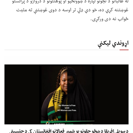
له طالبانو د نجونو لپاره د ښوونځیو او پوهنتونو د دروازو د پرانستو
غوښتنه کړې ده، خو دې ډلې تر اوسه د دوی غوښتنې ته مثبت
ځواب نه دی ورکړی.
اړوندې لیکنې
د سویلي افریقا د ښځو حقونو یو شمېر فعالانو افغانستان کې د جنسیتي