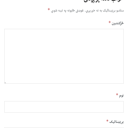
*
ستاسو برېښناليک به نه خپريږي.
غوښتى ځایونه په نښه شوي
*
څرگندون
*
نوم
*
بریښنالیک