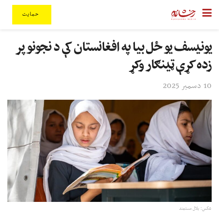
حمایت
یونیسف یو ځل بیا په افغانستان کې د نجونو پر
زده کړې ټينګار وکړ
10 دسمبر 2025
عکس: بلال مستمند